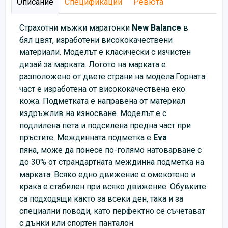
Описание
Спецификации
Ревюта
Страхотни мъжки маратонки
New Balance
в
бял цвят, изработени висококачествени
материали. Моделът е класически с изчистен
дизай за марката. Логото на марката е
разположено от двете страни на модела.Горната
част е изработена от висококачествена еко
кожа. Подметката е направена от материал
издръжлив на износване. Моделът е с
подлилена пета и подсилена предна част при
пръстите. Междинната подметка е
Eva
пяна
,
може да понесе по-голямо натоварване с
до 30% от страндартната междинна подметка на
марката. Всяко едно движение е омекотено и
крака е стабилен при всяко движение. Обувките
са подходящи както за всеки ден, така и за
специални поводи, като перфектно се съчетават
с дънки или спортен панталон.