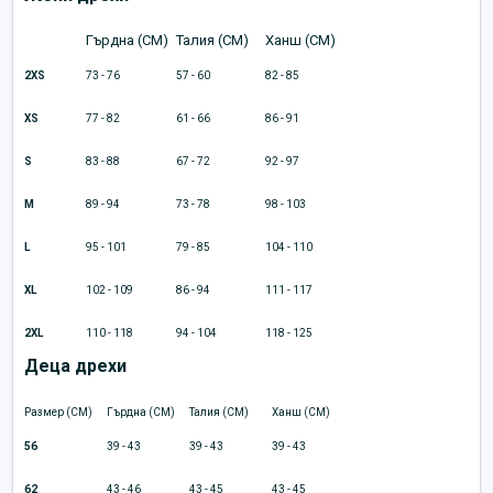
Гърдна (CM)
Талия (CM)
Ханш (CM)
2XS
73 - 76
57 - 60
82 - 85
XS
77 - 82
61 - 66
86 - 91
S
83 - 88
67 - 72
92 - 97
M
89 - 94
73 - 78
98 - 103
L
95 - 101
79 - 85
104 - 110
XL
102 - 109
86 - 94
111 - 117
2XL
110 - 118
94 - 104
118 - 125
Деца дрехи
Размер (CM)
Гърдна (CM)
Талия (CM)
Ханш (CM)
56
39 - 43
39 - 43
39 - 43
62
43 - 46
43 - 45
43 - 45