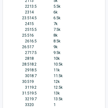
21
13
5k
22
13.5
5.5k
23
14
6k
23.5
14.5
6.5k
24
15
7k
25
15.5
7.5k
25.5
16
8k
26
16.5
8.5k
26.5
17
9k
27
17.5
9.5k
28
18
10k
28.5
18.2
10.5k
29
18.5
11k
30
18.7
11.5k
30.5
19
12k
31
19.2
12.5k
31.5
19.5
13k
32
19.7
13.5k
33
20
1