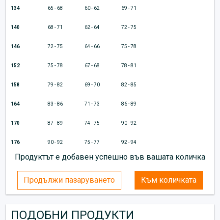
134
65 - 68
60 - 62
69 - 71
140
68 - 71
62 - 64
72 - 75
146
72 - 75
64 - 66
75 - 78
152
75 - 78
67 - 68
78 - 81
158
79 - 82
69 - 70
82 - 85
164
83 - 86
71 - 73
86 - 89
170
87 - 89
74 - 75
90 - 92
176
90 - 92
75 - 77
92 - 94
Продуктът е добавен успешно във вашата количка
Продължи пазаруването
Към количката
ПОДОБНИ ПРОДУКТИ