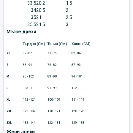
33.5
20.2
1.5
34
20.5
2
35
21
2.5
35.5
21.5
3
Мъже дрехи
Гърдна (CM)
Талия (CM)
Ханш (CM)
XS
82 - 87
71 - 75
82 - 86
S
88 - 94
76 - 82
87 - 93
M
95 - 102
83 - 90
94 - 101
L
103 - 111
91 - 99
102 - 110
XL
112 - 121
100 - 109
111 - 119
2XL
122 - 132
110 - 121
120 - 128
3XL
133 - 144
122 - 134
129 - 138
Жени дрехи