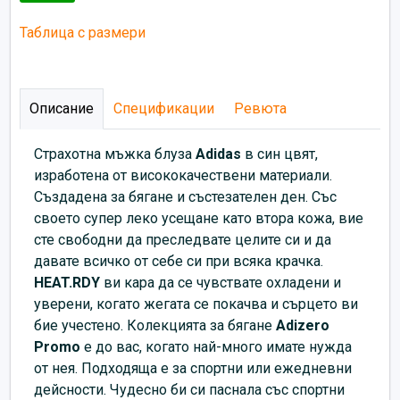
Таблица с размери
Описание
Спецификации
Ревюта
Страхотна мъжка блуза
Adidas
в син цвят,
изработена от висококачествени материали.
Създадена за бягане и състезателен ден. Със
своето супер леко усещане като втора кожа, вие
сте свободни да преследвате целите си и да
давате всичко от себе си при всяка крачка.
HEAT.RDY
ви кара да се чувствате охладени и
уверени, когато жегата се покачва и сърцето ви
бие учестено. Колекцията за бягане
Adizero
Promo
е до вас, когато най-много имате нужда
от нея. Подходяща е за спортни или ежедневни
дейсности. Чудесно би си паснала със спортни