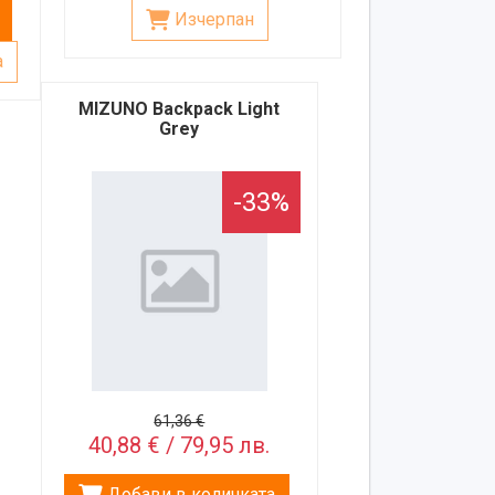
Изчерпан
а
MIZUNO Backpack Light
Grey
-33%
61,36 €
40,88 € / 79,95 лв.
Добави в количката