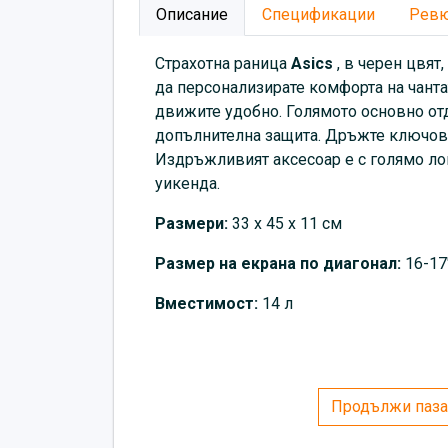
Описание
Спецификации
Рев
Страхотна раница
Asics
, в черен цвят
да персонализирате комфорта на чантат
движите удобно. Голямото основно отд
допълнителна защита. Дръжте ключовет
Издръжливият аксесоар е с голямо ло
уикенда.
Размери:
33 x 45 x 11 см
Размер на екрана по диагонал:
16-17
Вместимост:
14 л
Продължи паза