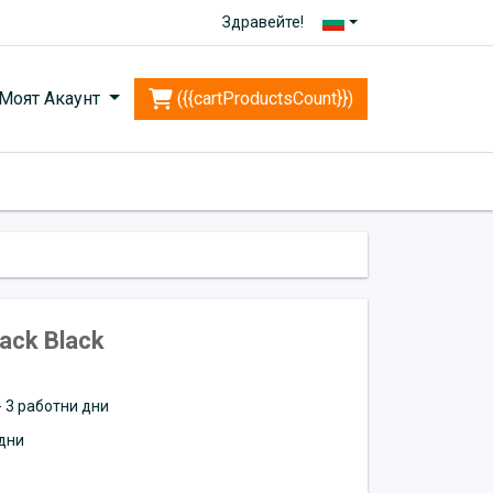
Здравейте!
Моят Акаунт
({{cartProductsCount}})
ack Black
 - 3 работни дни
дни