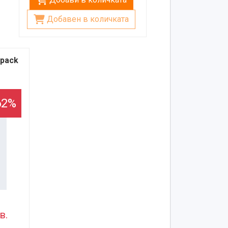
Добавен в количката
kpack
62%
в.