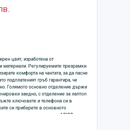
лв.
черен цвят, изработена от
и материали. Регулируемите презрамки
зирате комфорта на чантата, за да пасне
то подплатеният гръб гарантира, че
но. Голямото основно отделение държи
енировки заедно, с отделение за лаптоп
ръжте ключовете и телефона си в
ките си приберете в основното
ксесоар е с голямо лого на
ASICS
, което
е към вашия спортен гардероб или