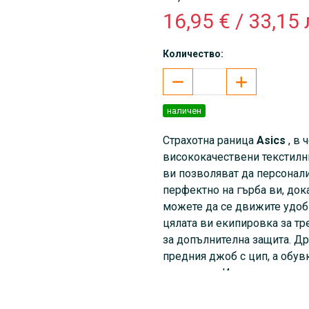
16,95 € / 33,15 
Количество:
наличен
Страхотна раница
Asics
, в 
висококачествени текстилн
ви позволяват да персонали
перфектно на гърба ви, дока
можете да се движите удоб
цялата ви екипировка за тр
за допълнителна защита. Д
предния джоб с цип, а обув
отделение. Издръжливият а
го прави стилно допълнени
облекло за уикенда.