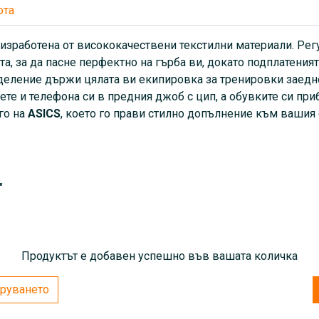
юта
Размери:
33 x 45 x 11 см
, изработена от висококачествени текстилни материали. Р
Размер на екрана по диаг
а, за да пасне перфектно на гърба ви, докато подплатеният
еление държи цялата ви екипировка за тренировки заедно,
Вместимост:
14 л
е и телефона си в предния джоб с цип, а обувките си при
го на
ASICS
, което го прави стилно допълнение към вашия 
″
Продуктът е добавен успешно във вашата количка
руването