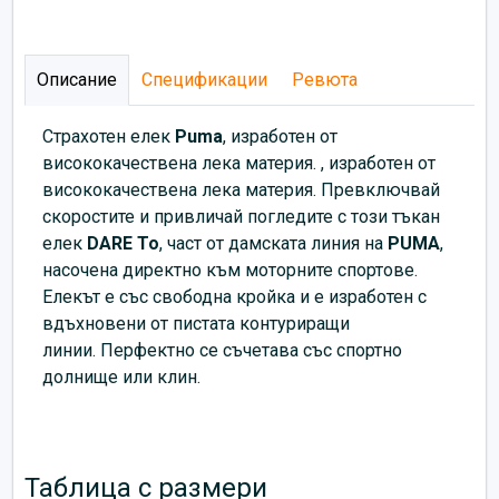
Описание
Спецификации
Ревюта
Страхотен елек
Puma
, изработен от
висококачествена лека материя.
, изработен от
висококачествена лека материя.
Превключвай
скоростите и привличай погледите с този тъкан
елек
DARE To
, част от дамската линия на
PUMA
,
насочена директно към моторните спортове.
Елекът е със свободна кройка и е изработен с
вдъхновени от пистата контуриращи
линии. Перфектно се съчетава със спортно
долнище или клин.
Таблица с размери