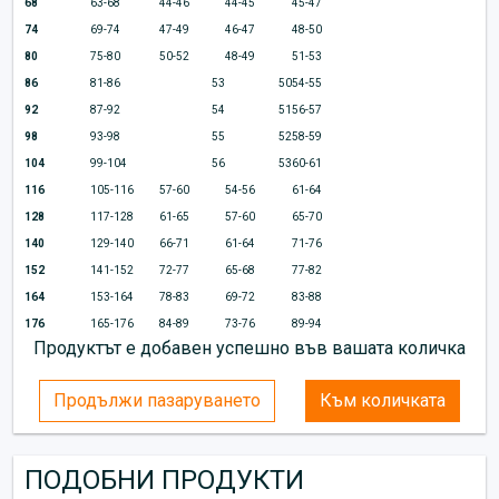
68
63-68
44-46
44-45
45-47
74
69-74
47-49
46-47
48-50
80
75-80
50-52
48-49
51-53
86
81-86
53
50
54-55
92
87-92
54
51
56-57
98
93-98
55
52
58-59
104
99-104
56
53
60-61
116
105-116
57-60
54-56
61-64
128
117-128
61-65
57-60
65-70
140
129-140
66-71
61-64
71-76
152
141-152
72-77
65-68
77-82
164
153-164
78-83
69-72
83-88
176
165-176
84-89
73-76
89-94
Продуктът е добавен успешно във вашата количка
Продължи пазаруването
Към количката
ПОДОБНИ ПРОДУКТИ