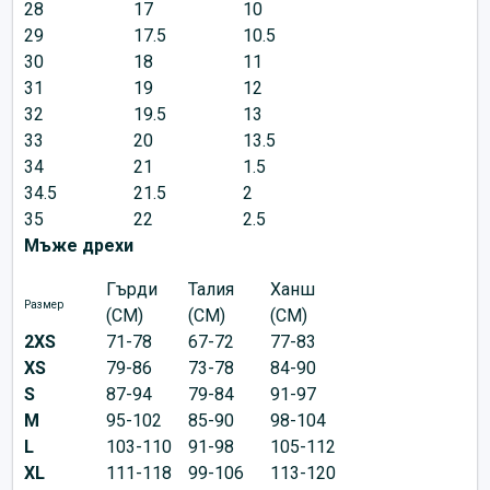
28
17
10
29
17.5
10.5
30
18
11
31
19
12
32
19.5
13
33
20
13.5
34
21
1.5
34.5
21.5
2
35
22
2.5
Мъже дрехи
Гърди
Талия
Ханш
Размер
(CM)
(CM)
(CM)
2XS
71-78
67-72
77-83
XS
79-86
73-78
84-90
S
87-94
79-84
91-97
M
95-102
85-90
98-104
L
103-110
91-98
105-112
XL
111-118
99-106
113-120