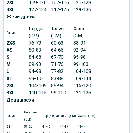
2XL
119-126
107-116
121-128
3XL
127-134
117-126
129-136
Жени дрехи
Гърди
Талия
Ханш
Размер
(CM)
(CM)
(CM)
2XS
76-79
60-63
88-91
XS
80-83
64-66
92-94
S
84-88
67-70
95-98
M
89-93
71-76
99-103
L
94-98
77-82
104-108
XL
99-103
83-88
109-114
2XL
104-109
89-94
115-120
3XL
110-115
95-100
121-126
Деца дрехи
Височина
Ханш
Размер
Гърди (CM)
Талия (CM)
(CM)
(CM)
62
57-62
41-43
41-43
42-44