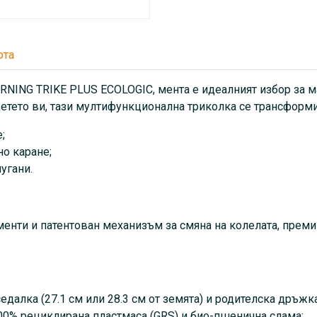
лесно, бързо и напълно без
Основни предимства:
юта
Расте с детето ви – рег
земята) и родителска 
NING TRIKE PLUS ECOLOGIC, мента е идеалният избор за ма
контрол;
детето ви, тази мултифункционална триколка се трансформи
Устойчив избор – изра
(GRS) и био-пшенична с
;
Ергономичен комфорт 
но каране;
седалка;
угани.
Колела от EVA пяна – 
подходящи за всякакви 
милиметрово (7.87″) п
менти и патентован механизъм за смяна на колелата, прем
(5.91″) задни колела (с
режим на триколка и ре
Макс. тегло: 20 кг – с
каране;
седалка (27.1 см или 28.3 см от земята) и родителска дръж
Подвижни аксесоари – 
00% рециклирана пластмаса (GRS) и био-пшенична слама;