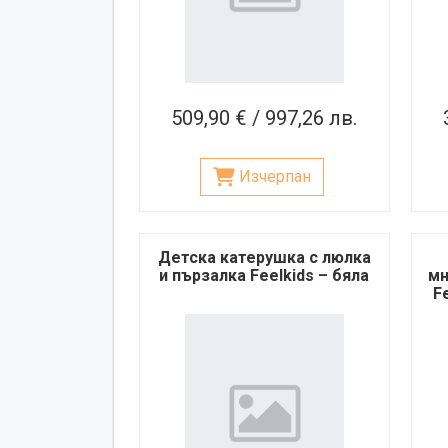
509,90 € / 997,26 лв.
Изчерпан
Детска катерушка с люлка
и пързалка Feelkids – бяла
мн
F