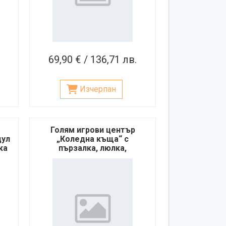
69,90 € / 136,71 лв.
Изчерпан
Голям игрови център
дул
„Коледна къща“ с
ка
пързалка, люлка,
баскетболен кош и
аксесоари – кафяв