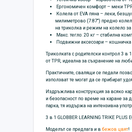
Ергономичен комфорт – меки TPR
Колела от EVA пяна – леки, безшу
милиметрово (7.87″) предно колел
на триколка и режим на колело за 
Макс. тегло: 20 кг – стабилна ком
Подвижни аксесоари – кошничка от
Триколката с родителски контрол 3 в
от TPR, идеална за съхранение на люб
Практичните, свалящи се педали позв
използват те могат да се прибират уд
Издръжлива конструкция за всяко кара
и безопасност по време на каране за д
парка, тя издържа на интензивна употр
3 в 1 GLOBBER LEARNING TRIKE PLUS E
Моделът се предлага и в
бежов цвят
!