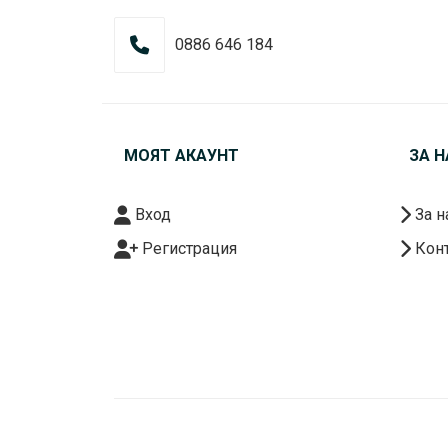
0886 646 184
МОЯТ АКАУНТ
ЗА Н
Вход
За н
Регистрация
Конт