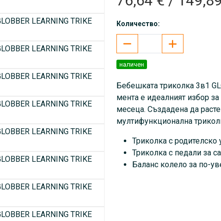
76,64 € / 149,89
Количество:
наличен
Бебешката триколка 3в1 G
мента е идеалният избор за 
месеца. Създадена да расте 
мултифункционална триколк
Триколка с родителско 
Триколка с педали за с
Баланс колело за по-ув
Без инструменти и без уси
С иновативен 100% дизайн 
механизъм за смяна на кол