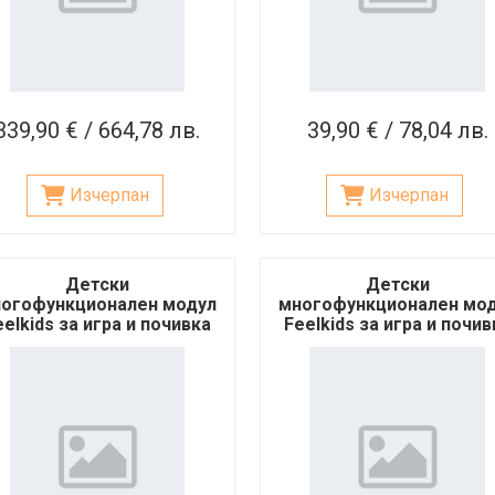
339,90 € / 664,78 лв.
39,90 € / 78,04 лв.
Изчерпан
Изчерпан
Детски
Детски
огофункционален модул
многофункционален мо
eelkids за игра и почивка
Feelkids за игра и почив
– зелен
– бял