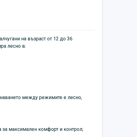
опасно.
улируема седалка (27.1 см или 28.3 см от
дръжка за максимален комфорт и
лчугани на възраст от 12 до 36
ра лесно в:
ботена от 100% рециклирана пластмаса
лама;
– меки TPR дръжки и противоплъзгаща
леки, безшумни и непробиваеми,
повърхности. Плавно каране с едно 200-
редно колело и две 180-милиметрови
инаването между режимите е лесно,
 широк набор и тесен набор съответно за
жим на колело за баланс);
табилна композитна рамка за безопасно
ка за максимален комфорт и контрол;
кошничка отпред, свалящи се педали, с