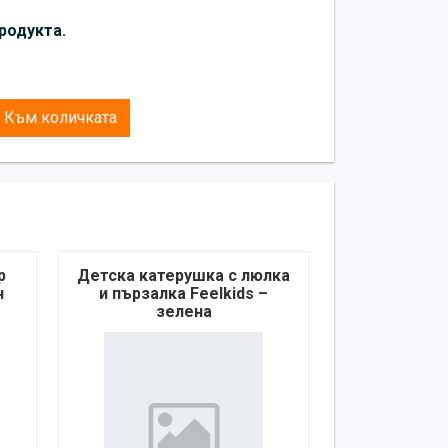
жов цвят
!
родукта.
ен характер и може да се различават
продукта.
Към количката
р
Детска катерушка с люлка
н
и пързалка Feelkids –
зелена