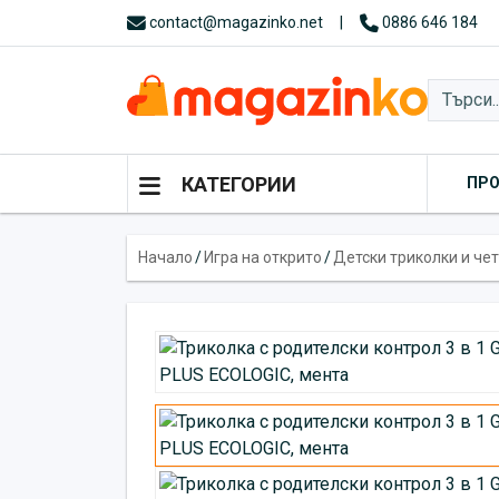
contact@magazinko.net
|
0886 646 184
КАТЕГОРИИ
ПР
Начало
/
Игра на открито
/
Детски триколки и че