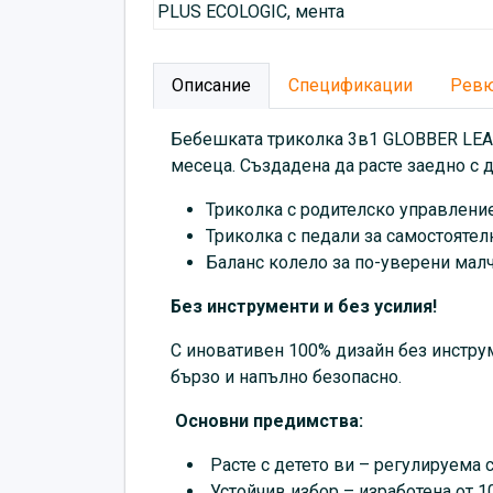
Описание
Спецификации
Рев
Бебешката триколка 3в1 GLOBBER LEAR
месеца. Създадена да расте заедно с 
Триколка с родителско управление
Триколка с педали за самостоятел
Баланс колело за по-уверени малч
Без инструменти и без усилия!
С иновативен 100% дизайн без инстру
бързо и напълно безопасно.
Основни предимства:
Расте с детето ви – регулируема 
Устойчив избор – изработена от 1