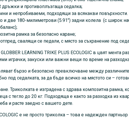
място за съхранение по
 дръжки и противоплъзгаща седалка;
Триколката с родителски к
мни и непробиваеми, подходящи за всякакви повърхности. 
PLUS ECOLOGIC в цвят мент
о и две 180-милиметрови (5.91″) задни колела (с широк на
кошничка от TPR, идеална з
баланс);
закуски или важни вещи по
позитна рамка за безопасно каране;
пред, свалящи се педали, с място за съхранение под седа
Практичните, свалящи се пе
превключване между различ
 1 GLOBBER LEARNING TRIKE PLUS ECOLOGIC в цвят мента р
използват те могат да се пр
ими играчки, закуски или важни вещи по време на разходка
всичко на мястото си – гот
оляват бързо и безопасно превключване между различните 
Издръжлива конструкция за 
обно под седалката, за да бъде всичко на мястото си – гот
здрава композитна рамка, к
не. Триколката е изградена с здрава композитна рамка, к
безопасност по време на ка
еца с тегло до 20 кг. Подходяща е както за разходка из ква
е както за разходка из квар
еба и расте заедно с вашето дете.
тя издържа на интензивна у
COLOGIC е не просто триколка – това е надежден партньор
3 в 1 GLOBBER LEARNING TR
– това е надежден партньо