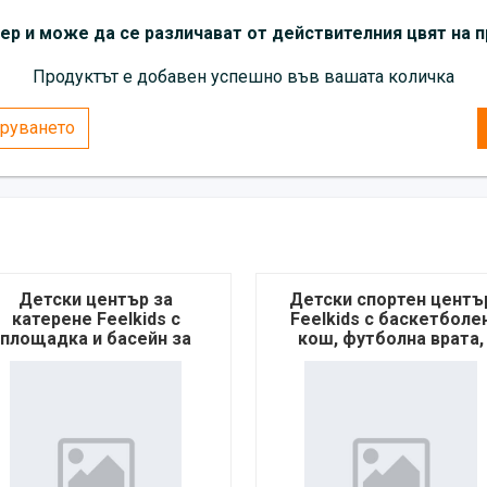
Моделът се предлага и в
бе
р и може да се различават от действителния цвят на п
Снимките имат илюстратив
Продуктът е добавен успешно във вашата количка
от действителния цвят на 
руването
Детски център за
Детски спортен центъ
катерене Feelkids с
Feelkids с баскетболе
площадка и басейн за
кош, футболна врата,
топки
дартс и голф – син