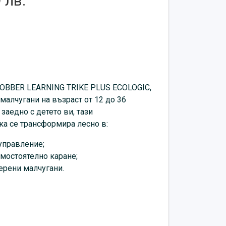
 лв.
LOBBER LEARNING TRIKE PLUS ECOLOGIC,
малчугани на възраст от 12 до 36
заедно с детето ви, тази
а се трансформира лесно в:
управление;
амостоятелно каране;
ерени малчугани.
лия!
без инструменти и патентован
елата, преминаването между режимите е