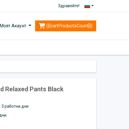
Здравейте!
Моят Акаунт
({{cartProductsCount}})
d Relaxed Pants Black
 - 3 работни дни
дни