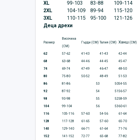
XL
99-103
83-88
109-114
2XL
104-109
89-94
115-120
3XL
110-115
95-100
121-126
Деца дрехи
Височина
Ханш
Размер
Гърди (CM)
Талия (CM)
(CM)
(CM)
62
57-62
41-43
41-43
42-44
68
63-68
44-46
44-45
45-47
74
69-74
47-49
46-47
48-50
80
75-80
50-52
48-49
51-53
86
81-86
53
50
54-55
92
87-92
54
51
56-57
98
93-98
55
52
58-59
104
99-104
56
53
60-61
116
105-116
57-60
54-56
61-64
128
117-128
61-65
57-60
65-70
140
129-140
66-71
61-64
71-76
152
141-152
72-77
65-68
77-82