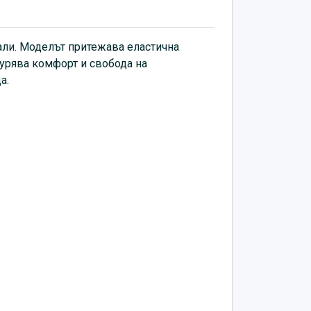
али. Моделът притежава еластична
урява комфорт и свобода на
а.