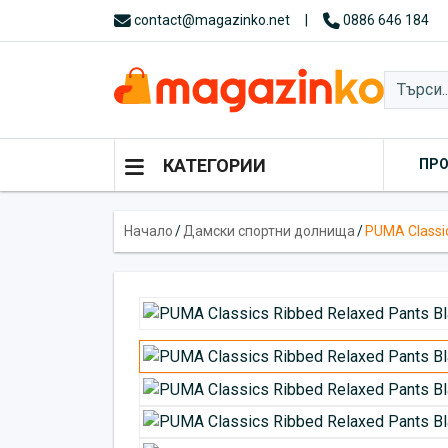
contact@magazinko.net
|
0886 646 184
КАТЕГОРИИ
ПР
Начало
/
Дамски спортни долнища
/
PUMA Classic