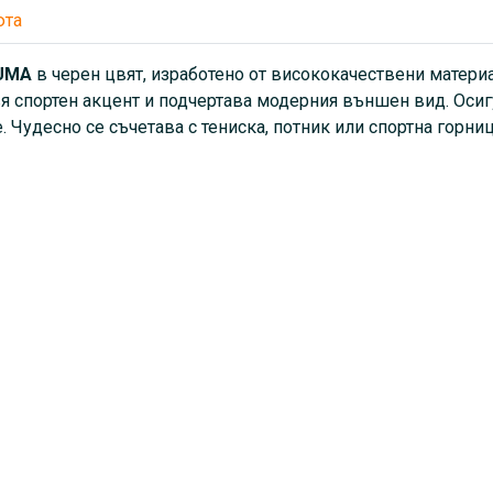
юта
UMA
в черен цвят, изработено от висококачествени матери
я спортен акцент и подчертава модерния външен вид. Осиг
 Чудесно се съчетава с тениска, потник или спортна горниц