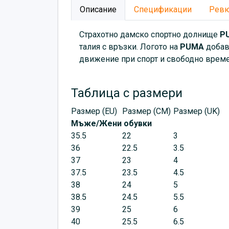
Описание
Спецификации
Рев
Страхотно дамско спортно долнище
P
талия с връзки. Логото на
PUMA
добав
движение при спорт и свободно време.
Таблица с размери
Размер (EU)
Размер (CM)
Размер (UK)
Мъже/Жени обувки
35.5
22
3
36
22.5
3.5
37
23
4
37.5
23.5
4.5
38
24
5
38.5
24.5
5.5
39
25
6
40
25.5
6.5