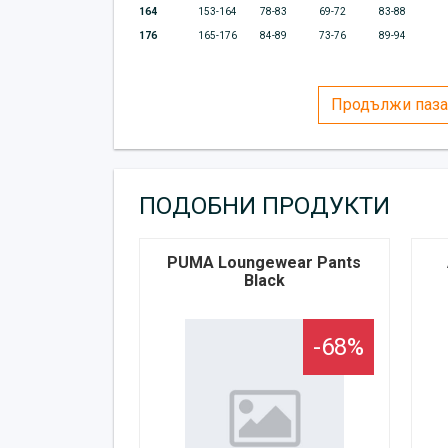
164
153-164
78-83
69-72
83-88
176
165-176
84-89
73-76
89-94
Продължи паза
ПОДОБНИ ПРОДУКТИ
PUMA Loungewear Pants
Black
-68%