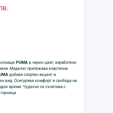
лв.
 долнище
PUMA
в черен цвят, изработено
иали. Моделът притежава еластична
UMA
добавя спортен акцент и
н вид. Осигурява комфорт и свобода на
дно време. Чудесно се съчетава с
 горница.