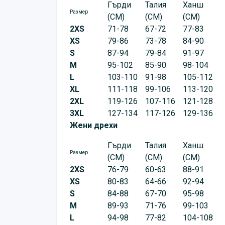
Гърди
Талия
Ханш
Размер
(CM)
(CM)
(CM)
2XS
71-78
67-72
77-83
XS
79-86
73-78
84-90
S
87-94
79-84
91-97
M
95-102
85-90
98-104
L
103-110
91-98
105-112
XL
111-118
99-106
113-120
2XL
119-126
107-116
121-128
3XL
127-134
117-126
129-136
Жени дрехи
Гърди
Талия
Ханш
Размер
(CM)
(CM)
(CM)
2XS
76-79
60-63
88-91
XS
80-83
64-66
92-94
S
84-88
67-70
95-98
M
89-93
71-76
99-103
L
94-98
77-82
104-108