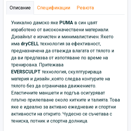
Описание
Спецификации
Ревюта
Уникално дамско яке
PUMA
в син цвят
изработено от висококачествени материали.
Дизайнът е изчистен и минималистичен. Якето
има
dryCELL
технология за ефективност,
предназначена да отвежда влагата от тялото и
да ви предпазва от изпотяване по време на
тренировка. Притежава
EVERSCULPT
технология, скулптурираща
материя и дизайн ,която следва контурите на
тялото без да ограничава движението.
Еластичните маншети и подгъв осигуряват
плътно прилепване около китките и талията. Това
яке е идеално за активно ежедневие и спортни
активности на открито. Чудесно се съчетава с
тениска, потник и спортна долница.