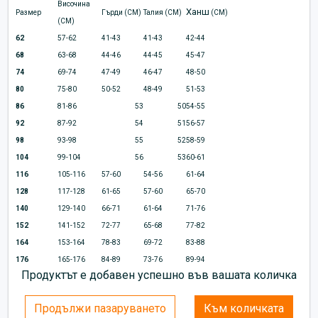
Височина
Ханш
Размер
Гърди (CM)
Талия (CM)
(CM)
(CM)
62
57-62
41-43
41-43
42-44
68
63-68
44-46
44-45
45-47
74
69-74
47-49
46-47
48-50
80
75-80
50-52
48-49
51-53
86
81-86
53
50
54-55
92
87-92
54
51
56-57
98
93-98
55
52
58-59
104
99-104
56
53
60-61
116
105-116
57-60
54-56
61-64
128
117-128
61-65
57-60
65-70
140
129-140
66-71
61-64
71-76
152
141-152
72-77
65-68
77-82
164
153-164
78-83
69-72
83-88
176
165-176
84-89
73-76
89-94
Продуктът е добавен успешно във вашата количка
Продължи пазаруването
Към количката