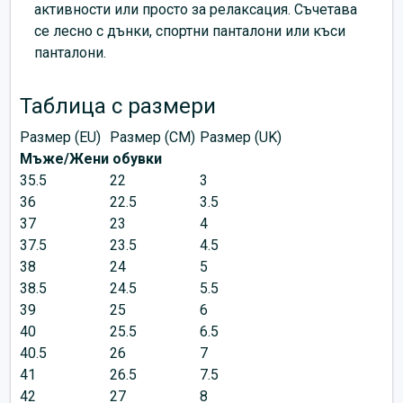
активности или просто за релаксация. Съчетава
се лесно с дънки, спортни панталони или къси
панталони.
Таблица с размери
Размер (EU)
Размер (CM)
Размер (UK)
Мъже/Жени обувки
35.5
22
3
36
22.5
3.5
37
23
4
37.5
23.5
4.5
38
24
5
38.5
24.5
5.5
39
25
6
40
25.5
6.5
40.5
26
7
41
26.5
7.5
42
27
8