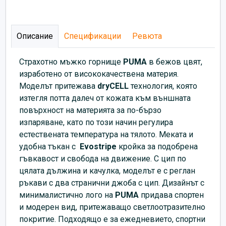
Описание
Спецификации
Ревюта
Страхотно мъжко горнище
PUMA
в бежов цвят,
изработено от висококачествена материя.
Моделът притежава
dryCELL
технология, която
изтегля потта далеч от кожата към външната
повърхност на материята за по-бързо
изпаряване, като по този начин регулира
естествената температура на тялото. Меката и
удобна тъкан с
Evostripe
кройка за подобрена
гъвкавост и свобода на движение. С цип по
цялата дължина и качулка, моделът е с реглан
ръкави с два странични джоба с цип. Дизайнът с
минималистично лого на
PUMA
придава спортен
и модерен вид, притежаващо светлоотразително
покритие. Подходящo е за ежедневието, спортни