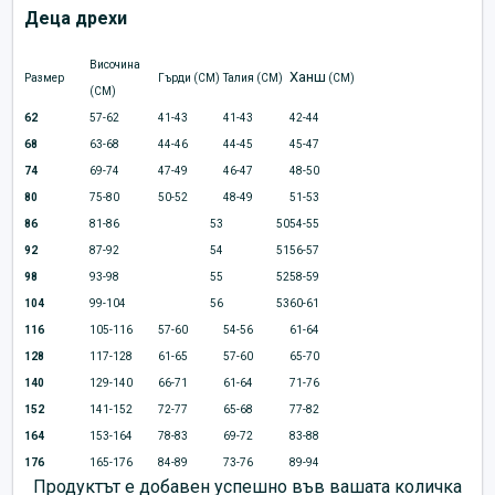
Деца дрехи
Височина
Ханш
Размер
Гърди (CM)
Талия (CM)
(CM)
(CM)
62
57-62
41-43
41-43
42-44
68
63-68
44-46
44-45
45-47
74
69-74
47-49
46-47
48-50
80
75-80
50-52
48-49
51-53
86
81-86
53
50
54-55
92
87-92
54
51
56-57
98
93-98
55
52
58-59
104
99-104
56
53
60-61
116
105-116
57-60
54-56
61-64
128
117-128
61-65
57-60
65-70
140
129-140
66-71
61-64
71-76
152
141-152
72-77
65-68
77-82
164
153-164
78-83
69-72
83-88
176
165-176
84-89
73-76
89-94
Продуктът е добавен успешно във вашата количка