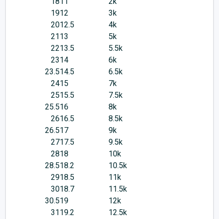
18
11
2k
19
12
3k
20
12.5
4k
21
13
5k
22
13.5
5.5k
23
14
6k
23.5
14.5
6.5k
24
15
7k
25
15.5
7.5k
25.5
16
8k
26
16.5
8.5k
26.5
17
9k
27
17.5
9.5k
28
18
10k
28.5
18.2
10.5k
29
18.5
11k
30
18.7
11.5k
30.5
19
12k
31
19.2
12.5k