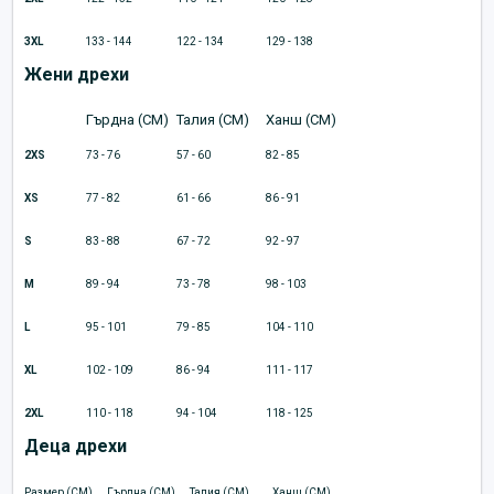
3XL
133 - 144
122 - 134
129 - 138
Жени дрехи
Гърдна (CM)
Талия (CM)
Ханш (CM)
2XS
73 - 76
57 - 60
82 - 85
XS
77 - 82
61 - 66
86 - 91
S
83 - 88
67 - 72
92 - 97
M
89 - 94
73 - 78
98 - 103
L
95 - 101
79 - 85
104 - 110
XL
102 - 109
86 - 94
111 - 117
2XL
110 - 118
94 - 104
118 - 125
Деца дрехи
Размер (CM)
Гърдна (CM)
Талия (CM)
Ханш (CM)