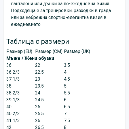
панталони или дънки за по-ежедневна визия.
Подходяща е за тренировки, разходки в града
или за небрежна спортно-елегантна визия в
ежедневието.
Таблица с размери
Размер (EU)
Размер (CM)
Размер (UK)
Мъже / Жени обувки
36
22
3.5
36 2/3
22.5
4
37 1/3
23
4.5
38
23.5
5
38 2/3
24
5.5
39 1/3
24.5
6
40
25
6.5
40 2/3
25.5
7
41 1/3
26
7.5
42
26.5
8