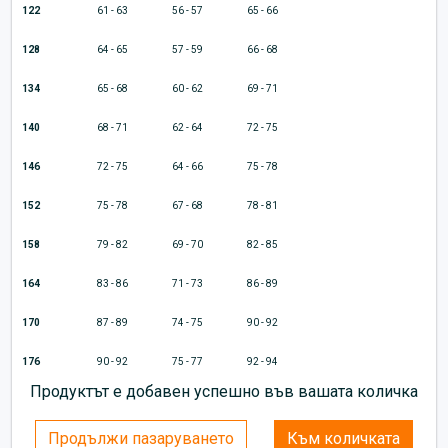
122
61 - 63
56 - 57
65 - 66
128
64 - 65
57 - 59
66 - 68
134
65 - 68
60 - 62
69 - 71
140
68 - 71
62 - 64
72 - 75
146
72 - 75
64 - 66
75 - 78
152
75 - 78
67 - 68
78 - 81
158
79 - 82
69 - 70
82 - 85
164
83 - 86
71 - 73
86 - 89
170
87 - 89
74 - 75
90 - 92
176
90 - 92
75 - 77
92 - 94
Продуктът е добавен успешно във вашата количка
Продължи пазаруването
Към количката