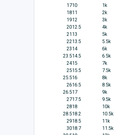
17
10
1k
18
11
2k
19
12
3k
20
12.5
4k
21
13
5k
22
13.5
5.5k
23
14
6k
23.5
14.5
6.5k
24
15
7k
25
15.5
7.5k
25.5
16
8k
26
16.5
8.5k
26.5
17
9k
27
17.5
9.5k
28
18
10k
28.5
18.2
10.5k
29
18.5
11k
30
18.7
11.5k