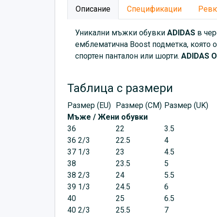
Описание
Спецификации
Рев
Уникални мъжки обувки
ADIDAS
в чер
емблематична
Boost подметка, която 
спортен панталон или шорти.
ADIDAS Or
Таблица с размери
Размер (EU)
Размер (CM)
Размер (UK)
Мъже / Жени обувки
36
22
3.5
36 2/3
22.5
4
37 1/3
23
4.5
38
23.5
5
38 2/3
24
5.5
39 1/3
24.5
6
40
25
6.5
40 2/3
25.5
7