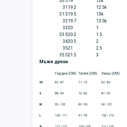
30.5
19
12k
31
19.2
12.5k
31.5
19.5
13k
32
19.7
13.5k
33
20
1
33.5
20.2
1.5
34
20.5
2
35
21
2.5
35.5
21.5
3
Мъже дрехи
Гърдна (CM)
Талия (CM)
Ханш (CM)
XS
82 - 87
71 - 75
82 - 86
S
88 - 94
76 - 82
87 - 93
M
95 - 102
83 - 90
94 - 101
L
103 - 111
91 - 99
102 - 110
XL
112 - 121
100 - 109
111 - 119