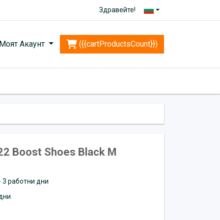
Здравейте!
Моят Акаунт
({{cartProductsCount}})
 22 Boost Shoes Black M
 - 3 работни дни
дни