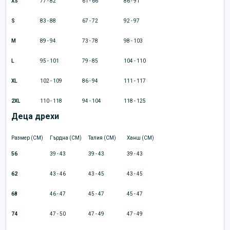
XS
77 - 82
61 - 66
86 - 91
S
83 - 88
67 - 72
92 - 97
M
89 - 94
73 - 78
98 - 103
L
95 - 101
79 - 85
104 - 110
XL
102 - 109
86 - 94
111 - 117
2XL
110 - 118
94 - 104
118 - 125
Деца дрехи
Размер (CM)
Гърдна (CM)
Талия (CM)
Ханш (CM)
56
39 - 43
39 - 43
39 - 43
62
43 - 46
43 - 45
43 - 45
68
46 - 47
45 - 47
45 - 47
74
47 - 50
47 - 49
47 - 49