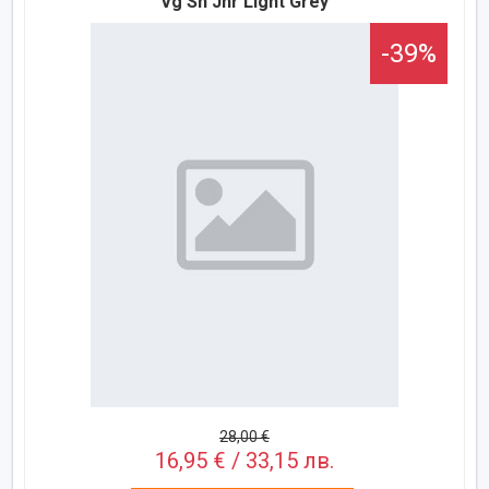
Vg Sn Jnr Light Grey
-39%
28,00 €
16,95 € / 33,15 лв.