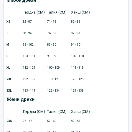
Мъже дрехи
Гърдна (CM)
Талия (CM)
Ханш (CM)
XS
82 - 87
71 - 75
82 - 86
S
88 - 94
76 - 82
87 - 93
M
95 - 102
83 - 90
94 - 101
L
103 - 111
91 - 99
102 - 110
XL
112 - 121
100 - 109
111 - 119
2XL
122 - 132
110 - 121
120 - 128
3XL
133 - 144
122 - 134
129 - 138
Жени дрехи
Гърдна (CM)
Талия (CM)
Ханш (CM)
2XS
73 - 76
57 - 60
82 - 85