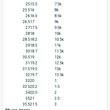
25
15.5
7.5k
25.5
16
8k
26
16.5
8.5k
26.5
17
9k
27
17.5
9.5k
28
18
10k
28.5
18.2
10.5k
29
18.5
11k
30
18.7
11.5k
30.5
19
12k
31
19.2
12.5k
31.5
19.5
13k
32
19.7
13.5k
33
20
1
33.5
20.2
1.5
34
20.5
2
35
21
2.5
35.5
21.5
3