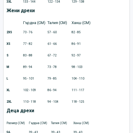
3XL
133 - 144
122 - 134
129 - 138
Жени дрехи
Гърдна (CM)
Талия (CM)
Ханш (CM)
2XS
73 - 76
57 - 60
82 - 85
XS
77 - 82
61 - 66
86 - 91
S
83 - 88
67 - 72
92 - 97
M
89 - 94
73 - 78
98 - 103
L
95 - 101
79 - 85
104 - 110
XL
102 - 109
86 - 94
111 - 117
2XL
110 - 118
94 - 104
118 - 125
Деца дрехи
Размер (CM)
Гърдна (CM)
Талия (CM)
Ханш (CM)
56
39 - 43
39 - 43
39 - 43