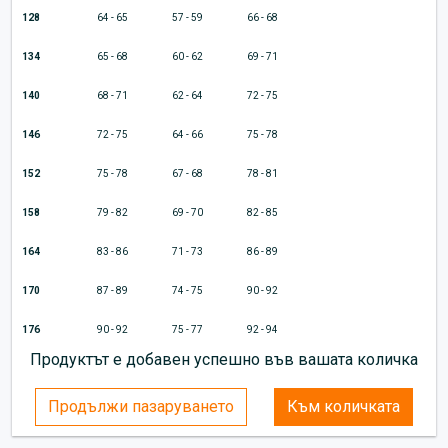
128
64 - 65
57 - 59
66 - 68
134
65 - 68
60 - 62
69 - 71
140
68 - 71
62 - 64
72 - 75
146
72 - 75
64 - 66
75 - 78
152
75 - 78
67 - 68
78 - 81
158
79 - 82
69 - 70
82 - 85
164
83 - 86
71 - 73
86 - 89
170
87 - 89
74 - 75
90 - 92
176
90 - 92
75 - 77
92 - 94
Продуктът е добавен успешно във вашата количка
Продължи пазаруването
Към количката