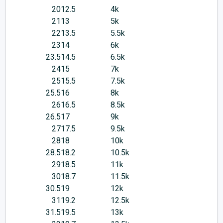
20
12.5
4k
21
13
5k
22
13.5
5.5k
23
14
6k
23.5
14.5
6.5k
24
15
7k
25
15.5
7.5k
25.5
16
8k
26
16.5
8.5k
26.5
17
9k
27
17.5
9.5k
28
18
10k
28.5
18.2
10.5k
29
18.5
11k
30
18.7
11.5k
30.5
19
12k
31
19.2
12.5k
31.5
19.5
13k