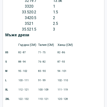
32
19.7
13.5k
33
20
1
33.5
20.2
1.5
34
20.5
2
35
21
2.5
35.5
21.5
3
Мъже дрехи
Гърдна (CM)
Талия (CM)
Ханш (CM)
XS
82 - 87
71 - 75
82 - 86
S
88 - 94
76 - 82
87 - 93
M
95 - 102
83 - 90
94 - 101
L
103 - 111
91 - 99
102 - 110
XL
112 - 121
100 - 109
111 - 119
2XL
122 - 132
110 - 121
120 - 128