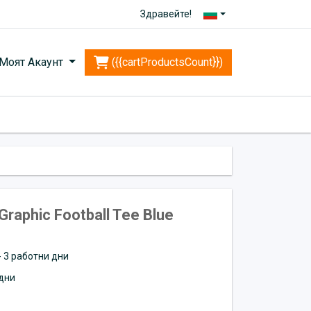
Здравейте!
Моят Акаунт
({{cartProductsCount}})
Graphic Football Tee Blue
 - 3 работни дни
дни