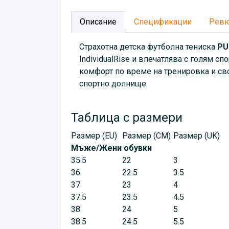
Описание
Спецификации
Рев
Страхотна детска футболна тениска
PU
IndividualRise и впечатлява с голям с
комфорт по време на тренировка и сво
спортно долнище.
Таблица с размери
Размер (EU)
Размер (CM)
Размер (UK)
Мъже/Жени обувки
35.5
22
3
36
22.5
3.5
37
23
4
37.5
23.5
4.5
38
24
5
38.5
24.5
5.5