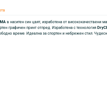
юта
MA
в наситен син цвят, изработена от висококачествени ма
портен графичен принт отпред. Изработена с технология
DryC
бодно време. Идеална за спортен и небрежен стил. Чудесн