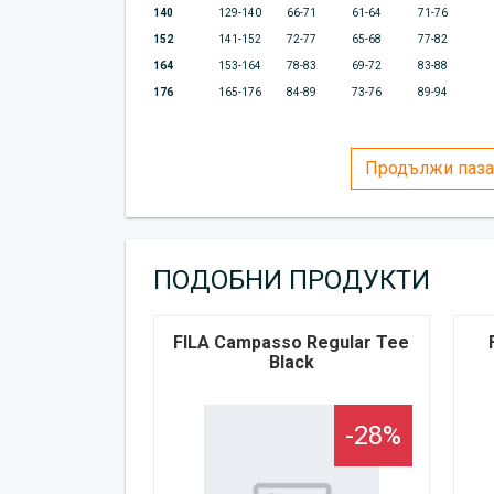
140
129-140
66-71
61-64
71-76
152
141-152
72-77
65-68
77-82
164
153-164
78-83
69-72
83-88
176
165-176
84-89
73-76
89-94
Продължи паза
ПОДОБНИ ПРОДУКТИ
FILA Campasso Regular Tee
Black
-28%