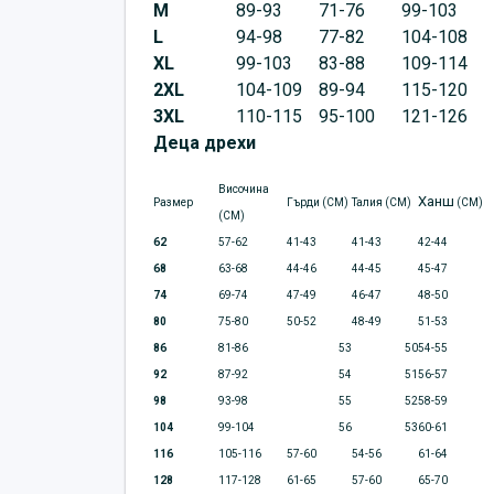
M
89-93
71-76
99-103
L
94-98
77-82
104-108
XL
99-103
83-88
109-114
2XL
104-109
89-94
115-120
3XL
110-115
95-100
121-126
Деца дрехи
Височина
Ханш
Размер
Гърди (CM)
Талия (CM)
(CM)
(CM)
62
57-62
41-43
41-43
42-44
68
63-68
44-46
44-45
45-47
74
69-74
47-49
46-47
48-50
80
75-80
50-52
48-49
51-53
86
81-86
53
50
54-55
92
87-92
54
51
56-57
98
93-98
55
52
58-59
104
99-104
56
53
60-61
116
105-116
57-60
54-56
61-64
128
117-128
61-65
57-60
65-70