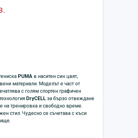
в.
тениска
PUMA
в наситен син цвят,
вени материали. Моделът е част от
печатлява с голям спортен графичен
 технология
DryCELL
за бързо отвеждане
е на тренировка и свободно време.
жен стил. Чудесно се съчетава с къси
нище.