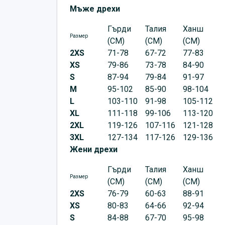
Мъже дрехи
Гърди
Талия
Ханш
Размер
(CM)
(CM)
(CM)
2XS
71-78
67-72
77-83
XS
79-86
73-78
84-90
S
87-94
79-84
91-97
M
95-102
85-90
98-104
L
103-110
91-98
105-112
XL
111-118
99-106
113-120
2XL
119-126
107-116
121-128
3XL
127-134
117-126
129-136
Жени дрехи
Гърди
Талия
Ханш
Размер
(CM)
(CM)
(CM)
2XS
76-79
60-63
88-91
XS
80-83
64-66
92-94
S
84-88
67-70
95-98