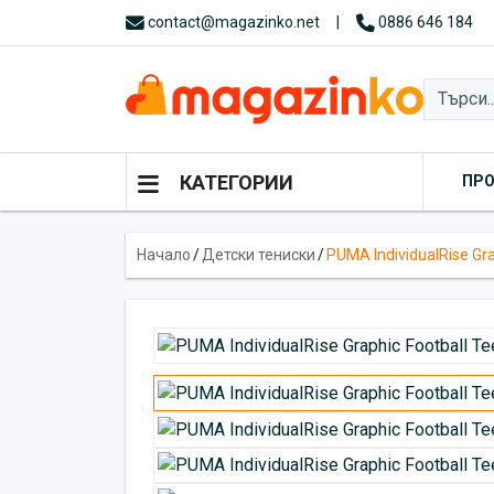
contact@magazinko.net
|
0886 646 184
КАТЕГОРИИ
ПР
Начало
/
Детски тениски
/
PUMA IndividualRise Gra