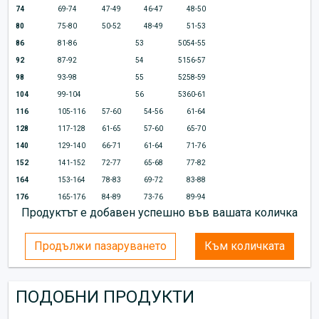
74
69-74
47-49
46-47
48-50
80
75-80
50-52
48-49
51-53
86
81-86
53
50
54-55
92
87-92
54
51
56-57
98
93-98
55
52
58-59
104
99-104
56
53
60-61
116
105-116
57-60
54-56
61-64
128
117-128
61-65
57-60
65-70
140
129-140
66-71
61-64
71-76
152
141-152
72-77
65-68
77-82
164
153-164
78-83
69-72
83-88
176
165-176
84-89
73-76
89-94
Продуктът е добавен успешно във вашата количка
Продължи пазаруването
Към количката
ПОДОБНИ ПРОДУКТИ