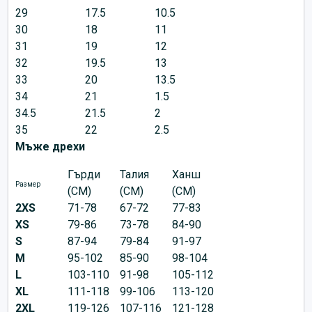
29
17.5
10.5
30
18
11
31
19
12
32
19.5
13
33
20
13.5
34
21
1.5
34.5
21.5
2
35
22
2.5
Мъже дрехи
Гърди
Талия
Ханш
Размер
(CM)
(CM)
(CM)
2XS
71-78
67-72
77-83
XS
79-86
73-78
84-90
S
87-94
79-84
91-97
M
95-102
85-90
98-104
L
103-110
91-98
105-112
XL
111-118
99-106
113-120
2XL
119-126
107-116
121-128