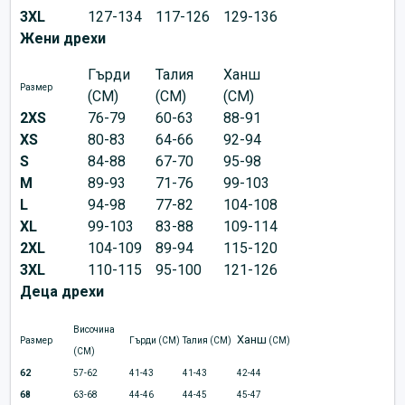
3XL
127-134
117-126
129-136
Жени дрехи
Гърди
Талия
Ханш
Размер
(CM)
(CM)
(CM)
2XS
76-79
60-63
88-91
XS
80-83
64-66
92-94
S
84-88
67-70
95-98
M
89-93
71-76
99-103
L
94-98
77-82
104-108
XL
99-103
83-88
109-114
2XL
104-109
89-94
115-120
3XL
110-115
95-100
121-126
Деца дрехи
Височина
Ханш
Размер
Гърди (CM)
Талия (CM)
(CM)
(CM)
62
57-62
41-43
41-43
42-44
68
63-68
44-46
44-45
45-47