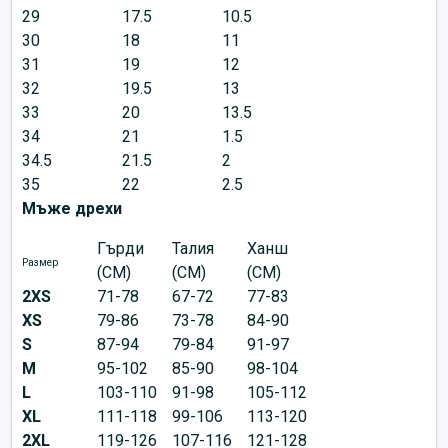
29
17.5
10.5
30
18
11
31
19
12
32
19.5
13
33
20
13.5
34
21
1.5
34.5
21.5
2
35
22
2.5
Мъже дрехи
Гърди
Талия
Ханш
Размер
(CM)
(CM)
(CM)
2XS
71-78
67-72
77-83
XS
79-86
73-78
84-90
S
87-94
79-84
91-97
M
95-102
85-90
98-104
L
103-110
91-98
105-112
XL
111-118
99-106
113-120
2XL
119-126
107-116
121-128