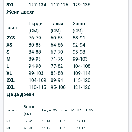
3XL
127-134
117-126
129-136
Жени дрехи
Гърди
Талия
Ханш
Размер
(CM)
(CM)
(CM)
2XS
76-79
60-63
88-91
XS
80-83
64-66
92-94
S
84-88
67-70
95-98
M
89-93
71-76
99-103
L
94-98
77-82
104-108
XL
99-103
83-88
109-114
2XL
104-109
89-94
115-120
3XL
110-115
95-100
121-126
Деца дрехи
Височина
Ханш
Размер
Гърди (CM)
Талия (CM)
(CM)
(CM)
62
57-62
41-43
41-43
42-44
68
63-68
44-46
44-45
45-47