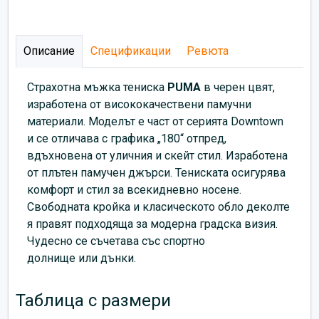
Описание
Спецификации
Ревюта
Страхотна мъжка тениска
PUMA
в черен цвят,
изработена от висококачествени памучни
материали. Моделът е част от серията Downtown
и се отличава с графика „180“ отпред,
вдъхновена от уличния и скейт стил. Изработена
от плътен памучен джърси. Тениската осигурява
комфорт и стил за всекидневно носене.
Свободната кройка и класическото обло деколте
я правят подходяща за модерна градска визия.
Чудесно се съчетава със спортно
долнище или дънки.
Таблица с размери