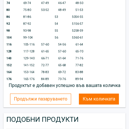
74
69-74
47-49
46-47
48-50
80
75-80
50-52
48-49
51-53
86
81-86
53
50
54-55
92
87-92
54
51
56-57
98
93-98
55
52
58-59
104
99-104
56
53
60-61
116
105-116
57-60
54-56
61-64
128
117-128
61-65
57-60
65-70
140
129-140
66-71
61-64
71-76
152
141-152
72-77
65-68
77-82
164
153-164
78-83
69-72
83-88
176
165-176
84-89
73-76
89-94
Продуктът е добавен успешно във вашата количка
Продължи пазаруването
Към количката
ПОДОБНИ ПРОДУКТИ