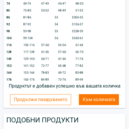
74
69-74
47-49
46-47
48-50
80
75-80
50-52
48-49
51-53
86
81-86
53
50
54-55
92
87-92
54
51
56-57
98
93-98
55
52
58-59
104
99-104
56
53
60-61
116
105-116
57-60
54-56
61-64
128
117-128
61-65
57-60
65-70
140
129-140
66-71
61-64
71-76
152
141-152
72-77
65-68
77-82
164
153-164
78-83
69-72
83-88
176
165-176
84-89
73-76
89-94
Продуктът е добавен успешно във вашата количка
Продължи пазаруването
Към количката
ПОДОБНИ ПРОДУКТИ