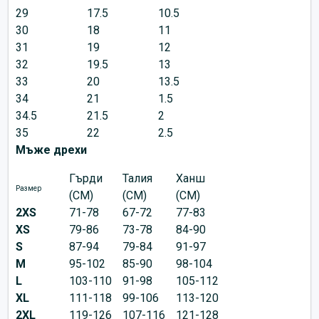
29
17.5
10.5
30
18
11
31
19
12
32
19.5
13
33
20
13.5
34
21
1.5
34.5
21.5
2
35
22
2.5
Мъже дрехи
Гърди
Талия
Ханш
Размер
(CM)
(CM)
(CM)
2XS
71-78
67-72
77-83
XS
79-86
73-78
84-90
S
87-94
79-84
91-97
M
95-102
85-90
98-104
L
103-110
91-98
105-112
XL
111-118
99-106
113-120
2XL
119-126
107-116
121-128