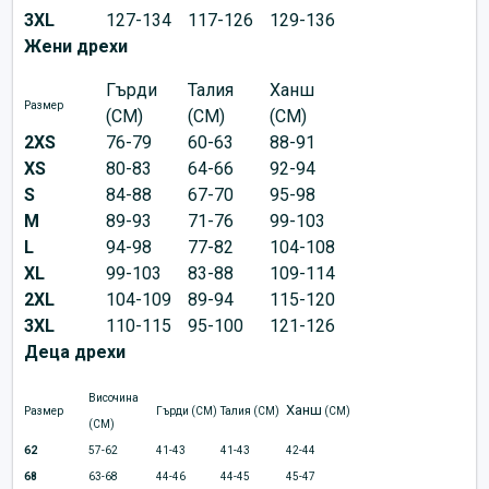
3XL
127-134
117-126
129-136
Жени дрехи
Гърди
Талия
Ханш
Размер
(CM)
(CM)
(CM)
2XS
76-79
60-63
88-91
XS
80-83
64-66
92-94
S
84-88
67-70
95-98
M
89-93
71-76
99-103
L
94-98
77-82
104-108
XL
99-103
83-88
109-114
2XL
104-109
89-94
115-120
3XL
110-115
95-100
121-126
Деца дрехи
Височина
Ханш
Размер
Гърди (CM)
Талия (CM)
(CM)
(CM)
62
57-62
41-43
41-43
42-44
68
63-68
44-46
44-45
45-47