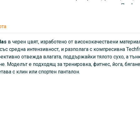
ежедневно носене. Перфект
панталон.
юта
das
в черен цвят, изработено от висококачествени материа
ъс средна интензивност, и разполага с компресивна Techfit
ективно отвежда влагата, поддържайки тялото сухо, а тънк
е. Моделът е подходящ за тренировка, фитнес, йога, бягане 
ава с клин или спортен панталон.