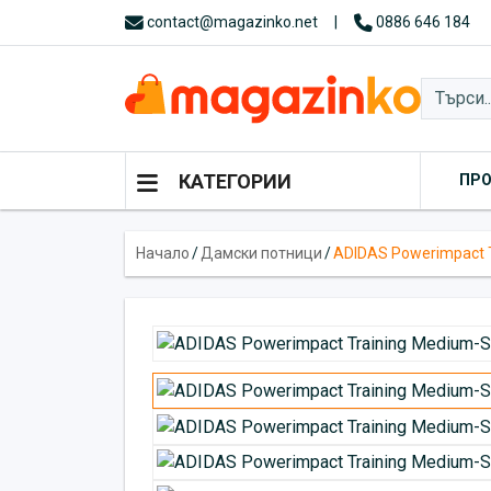
contact@magazinko.net
|
0886 646 184
КАТЕГОРИИ
ПР
Начало
/
Дамски потници
/
ADIDAS Powerimpact T