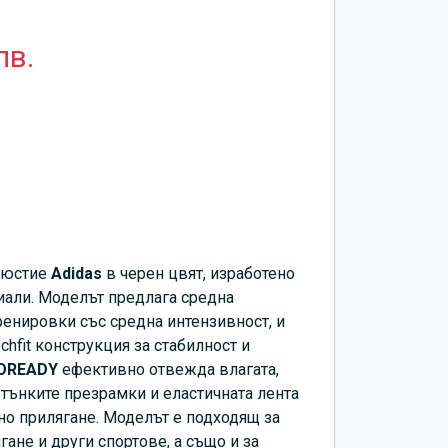
лв.
 бюстие
Adidas
в черен цвят, изработено
иали. Моделът предлага средна
енировки със средна интензивност, и
hfit конструкция за стабилност и
OREADY
ефективно отвежда влагата,
 тънките презрамки и еластичната лента
но прилягане. Моделът е подходящ за
ягане и други спортове, а също и за