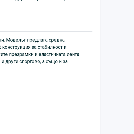
но се съчетава с клин или спортен
ли. Моделът предлага средна
 конструкция за стабилност и
ите презрамки и еластичната лента
и други спортове, а също и за