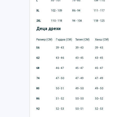
L
95 - 101
79 - 85
104 - 110
XL
102 - 109
86 - 94
111 - 117
2XL
110 - 118
94 - 104
118 - 125
Деца дрехи
Размер (CM)
Гърдна (CM)
Талия (CM)
Ханш (CM)
56
39 - 43
39 - 43
39 - 43
62
43 - 46
43 - 45
43 - 45
68
46 - 47
45 - 47
45 - 47
74
47 - 50
47 - 49
47 - 49
80
50 - 51
49 - 50
49 - 50
86
51 - 52
50 - 50
50 - 52
92
52 - 53
50 - 51
52 - 53