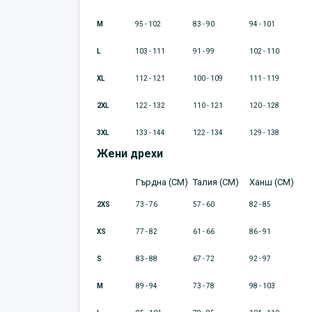
M
95 - 102
83 - 90
94 - 101
L
103 - 111
91 - 99
102 - 110
XL
112 - 121
100 - 109
111 - 119
2XL
122 - 132
110 - 121
120 - 128
3XL
133 - 144
122 - 134
129 - 138
Жени дрехи
Гърдна (CM)
Талия (CM)
Ханш (CM)
2XS
73 - 76
57 - 60
82 - 85
XS
77 - 82
61 - 66
86 - 91
S
83 - 88
67 - 72
92 - 97
M
89 - 94
73 - 78
98 - 103