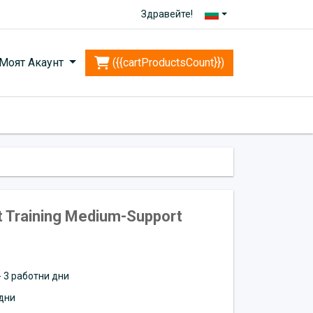
Здравейте!
Моят Акаунт
({{cartProductsCount}})
 Training Medium-Support
 - 3 работни дни
дни