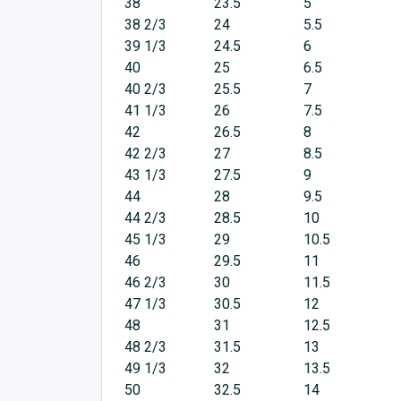
38
23.5
5
38 2/3
24
5.5
39 1/3
24.5
6
40
25
6.5
40 2/3
25.5
7
41 1/3
26
7.5
42
26.5
8
42 2/3
27
8.5
43 1/3
27.5
9
44
28
9.5
44 2/3
28.5
10
45 1/3
29
10.5
46
29.5
11
46 2/3
30
11.5
47 1/3
30.5
12
48
31
12.5
48 2/3
31.5
13
49 1/3
32
13.5
50
32.5
14