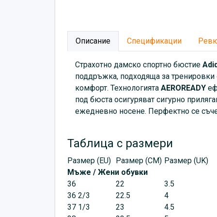
Описание
Спецификации
Рев
Страхотно дамско спортно бюстие
Adi
поддръжка, подходяща за тренировки с
комфорт. Технологията
AEROREADY
еф
под бюста осигуряват сигурно приляган
ежедневно носене. Перфектно се съчет
Таблица с размери
Размер (EU)
Размер (CM)
Размер (UK)
Мъже / Жени обувки
36
22
3.5
36 2/3
22.5
4
37 1/3
23
4.5