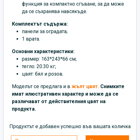
функция за компактно сгъване, за да може
да се съхранява навсякъде.
Комплектът съдържа:
панели за оградата;
1 врата.
Основни характеристики:
размер: 163*243*66 см;
тегло: 20.30 кг;
цвят: бял и розов.
Моделът се предлага и в
жълт цвят.
Снимките
имат илюстративен характер и може да се
различават от действителния цвят на
продукта.
Продуктът е добавен успешно във вашата количка