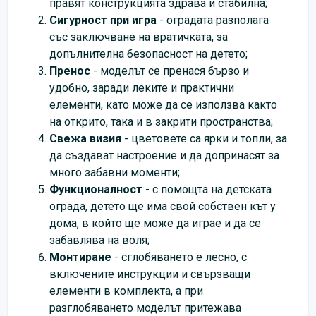
правят конструкцията здрава и стабилна;
Сигурност при игра
- оградата разполага
със заключване на вратичката, за
допълнителна безопасност на детето;
Пренос
- моделът се пренася бързо и
удобно, заради леките и практични
елементи, като може да се използва както
на открито, така и в закрити пространства;
Свежа визия
- цветовете са ярки и топли, за
да създават настроение и да допринасят за
много забавни моменти;
Функционалност
- с помощта на детската
ограда, детето ще има свой собствен кът у
дома, в който ще може да играе и да се
забавлява на воля;
Монтиране
- сглобяването е лесно, с
включените инструкции и свързващи
елементи в комплекта, а при
разглобяването моделът притежава