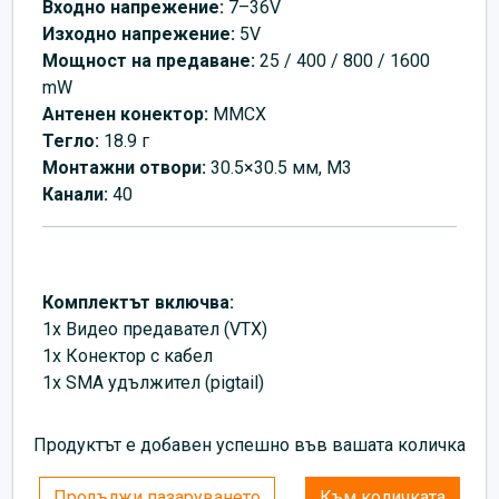
Входно напрежение:
7–36V
Изходно напрежение:
5V
Мощност на предаване:
25 / 400 / 800 / 1600
mW
Антенен конектор:
MMCX
Тегло:
18.9 г
Монтажни отвори:
30.5×30.5 мм, M3
Канали:
40
Комплектът включва:
1x Видео предавател (VTX)
1x Конектор с кабел
1x SMA удължител (pigtail)
Продуктът е добавен успешно във вашата количка
Продължи пазаруването
Към количката