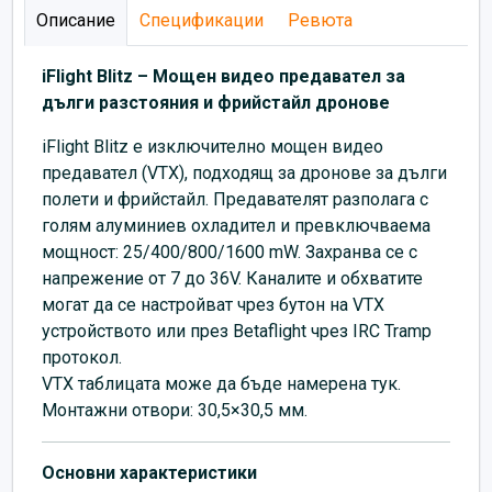
Описание
Спецификации
Ревюта
iFlight Blitz – Мощен видео предавател за
дълги разстояния и фрийстайл дронове
iFlight Blitz е изключително мощен видео
предавател (VTX), подходящ за дронове за дълги
полети и фрийстайл. Предавателят разполага с
голям алуминиев охладител и превключваема
мощност: 25/400/800/1600 mW. Захранва се с
напрежение от 7 до 36V. Каналите и обхватите
могат да се настройват чрез бутон на VTX
устройството или през Betaflight чрез IRC Tramp
протокол.
VTX таблицата може да бъде намерена тук.
Монтажни отвори: 30,5×30,5 мм.
Основни характеристики