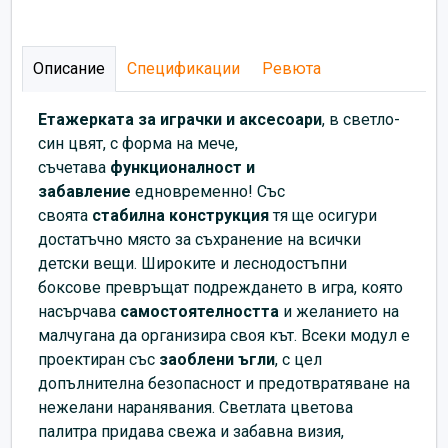
Описание
Спецификации
Ревюта
Етажерката за играчки и аксесоари
, в светло-
син цвят, с форма на мече,
съчетава
функционалност и
забавление
едновременно! Със
своята
стабилна конструкция
тя ще осигури
достатъчно място за съхранение на всички
детски вещи. Широките и леснодостъпни
боксове превръщат подреждането в игра, която
насърчава
самостоятелността
и желанието на
малчугана да организира своя кът. Всеки модул е
проектиран със
заоблени ъгли
, с цел
допълнителна безопасност и предотвратяване на
нежелани наранявания. Светлата цветова
палитра придава свежа и забавна визия,