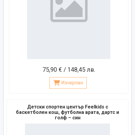
75,90 € / 148,45 лв.
Изчерпан
Детски спортен център Feelkids с
баскетболен кош, футболна врата, дартс и
голф – син