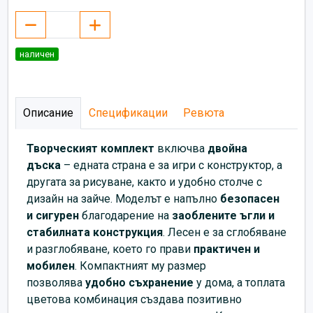
наличен
Описание
Спецификации
Ревюта
Творческият комплект
включва
двойна
дъска
– едната страна е за игри с конструктор, а
другата за рисуване, както и удобно столче с
дизайн на зайче. Моделът е напълно
безопасен
и сигурен
благодарение на
заоблените ъгли и
стабилната конструкция
. Лесен е за сглобяване
и разглобяване, което го прави
практичен и
мобилен
. Компактният му размер
позволява
удобно съхранение
у дома, а топлата
цветова комбинация създава позитивно