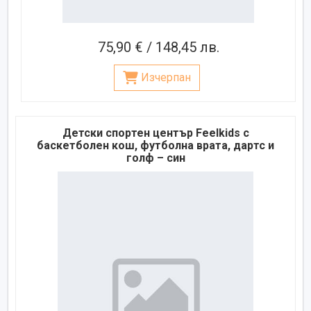
75,90 € / 148,45 лв.
Изчерпан
Детски спортен център Feelkids с
баскетболен кош, футболна врата, дартс и
голф – син