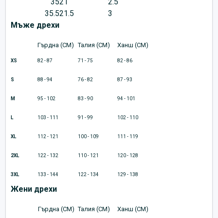
35
21
2.5
35.5
21.5
3
Мъже дрехи
Гърдна (CM)
Талия (CM)
Ханш (CM)
XS
82 - 87
71 - 75
82 - 86
S
88 - 94
76 - 82
87 - 93
M
95 - 102
83 - 90
94 - 101
L
103 - 111
91 - 99
102 - 110
XL
112 - 121
100 - 109
111 - 119
2XL
122 - 132
110 - 121
120 - 128
3XL
133 - 144
122 - 134
129 - 138
Жени дрехи
Гърдна (CM)
Талия (CM)
Ханш (CM)