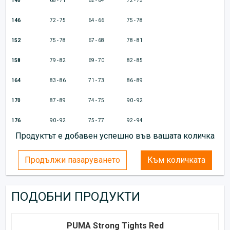
140
68 - 71
62 - 64
72 - 75
146
72 - 75
64 - 66
75 - 78
152
75 - 78
67 - 68
78 - 81
158
79 - 82
69 - 70
82 - 85
164
83 - 86
71 - 73
86 - 89
170
87 - 89
74 - 75
90 - 92
176
90 - 92
75 - 77
92 - 94
Продуктът е добавен успешно във вашата количка
Продължи пазаруването
Към количката
ПОДОБНИ ПРОДУКТИ
PUMA Strong Tights Red