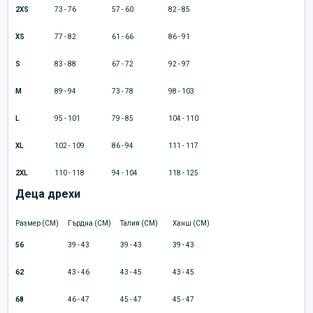
2XS
73 - 76
57 - 60
82 - 85
XS
77 - 82
61 - 66
86 - 91
S
83 - 88
67 - 72
92 - 97
M
89 - 94
73 - 78
98 - 103
L
95 - 101
79 - 85
104 - 110
XL
102 - 109
86 - 94
111 - 117
2XL
110 - 118
94 - 104
118 - 125
Деца дрехи
Размер (CM)
Гърдна (CM)
Талия (CM)
Ханш (CM)
56
39 - 43
39 - 43
39 - 43
62
43 - 46
43 - 45
43 - 45
68
46 - 47
45 - 47
45 - 47