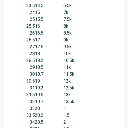
23.5
14.5
6.5k
24
15
7k
25
15.5
7.5k
25.5
16
8k
26
16.5
8.5k
26.5
17
9k
27
17.5
9.5k
28
18
10k
28.5
18.2
10.5k
29
18.5
11k
30
18.7
11.5k
30.5
19
12k
31
19.2
12.5k
31.5
19.5
13k
32
19.7
13.5k
33
20
1
33.5
20.2
1.5
34
20.5
2