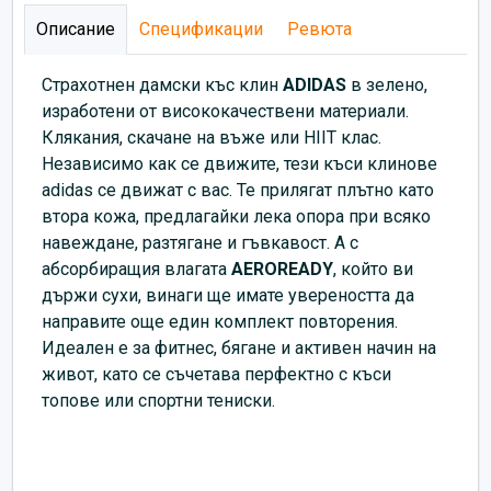
Описание
Спецификации
Ревюта
Страхотнен дамски къс клин
ADIDAS
в зелено,
изработени от висококачествени материали.
Клякания, скачане на въже или HIIT клас.
Независимо как се движите, тези къси клинове
adidas се движат с вас. Те прилягат плътно като
втора кожа, предлагайки лека опора при всяко
навеждане, разтягане и гъвкавост. А с
абсорбиращия влагата
AEROREADY
, който ви
държи сухи, винаги ще имате увереността да
направите още един комплект повторения.
Идеален е за фитнес, бягане и активен начин на
живот, като се съчетава перфектно с къси
топове или спортни тениски.