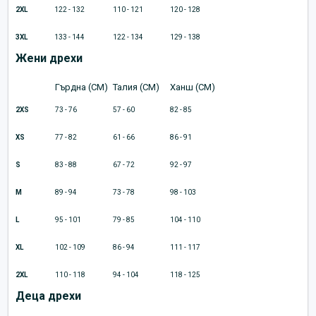
2XL
122 - 132
110 - 121
120 - 128
3XL
133 - 144
122 - 134
129 - 138
Жени дрехи
Гърдна (CM)
Талия (CM)
Ханш (CM)
2XS
73 - 76
57 - 60
82 - 85
XS
77 - 82
61 - 66
86 - 91
S
83 - 88
67 - 72
92 - 97
M
89 - 94
73 - 78
98 - 103
L
95 - 101
79 - 85
104 - 110
XL
102 - 109
86 - 94
111 - 117
2XL
110 - 118
94 - 104
118 - 125
Деца дрехи