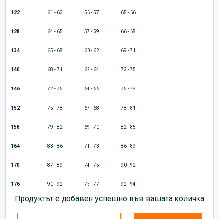
122
61 - 63
56 - 57
65 - 66
128
64 - 65
57 - 59
66 - 68
134
65 - 68
60 - 62
69 - 71
140
68 - 71
62 - 64
72 - 75
146
72 - 75
64 - 66
75 - 78
152
75 - 78
67 - 68
78 - 81
158
79 - 82
69 - 70
82 - 85
164
83 - 86
71 - 73
86 - 89
170
87 - 89
74 - 75
90 - 92
176
90 - 92
75 - 77
92 - 94
Продуктът е добавен успешно във вашата количка