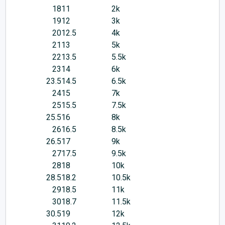
18
11
2k
19
12
3k
20
12.5
4k
21
13
5k
22
13.5
5.5k
23
14
6k
23.5
14.5
6.5k
24
15
7k
25
15.5
7.5k
25.5
16
8k
26
16.5
8.5k
26.5
17
9k
27
17.5
9.5k
28
18
10k
28.5
18.2
10.5k
29
18.5
11k
30
18.7
11.5k
30.5
19
12k