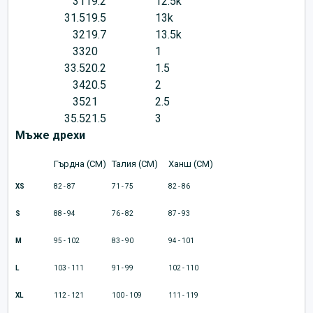
31
19.2
12.5k
31.5
19.5
13k
32
19.7
13.5k
33
20
1
33.5
20.2
1.5
34
20.5
2
35
21
2.5
35.5
21.5
3
Мъже дрехи
Гърдна (CM)
Талия (CM)
Ханш (CM)
XS
82 - 87
71 - 75
82 - 86
S
88 - 94
76 - 82
87 - 93
M
95 - 102
83 - 90
94 - 101
L
103 - 111
91 - 99
102 - 110
XL
112 - 121
100 - 109
111 - 119