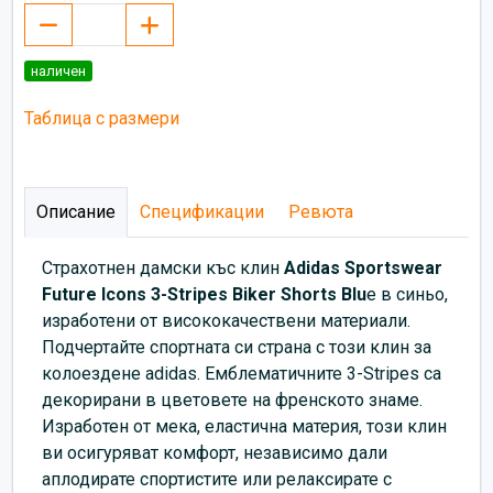
наличен
Таблица с размери
Описание
Спецификации
Ревюта
Страхотнен дамски къс клин
Adidas Sportswear
Future Icons 3-Stripes Biker Shorts Blu
e
в синьо,
изработени от висококачествени материали.
Подчертайте спортната си страна с този клин за
колоездене adidas. Емблематичните 3-Stripes са
декорирани в цветовете на френското знаме.
Изработен от мека, еластична материя, този клин
ви осигуряват комфорт, независимо дали
аплодирате спортистите или релаксирате с