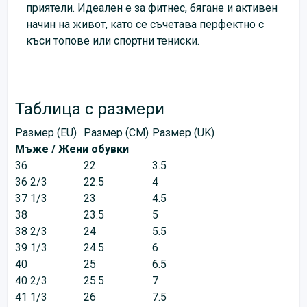
приятели. Идеален е за фитнес, бягане и активен
начин на живот, като се съчетава перфектно с
къси топове или спортни тениски.
Таблица с размери
Размер (EU)
Размер (CM)
Размер (UK)
Мъже / Жени обувки
36
22
3.5
36 2/3
22.5
4
37 1/3
23
4.5
38
23.5
5
38 2/3
24
5.5
39 1/3
24.5
6
40
25
6.5
40 2/3
25.5
7
41 1/3
26
7.5