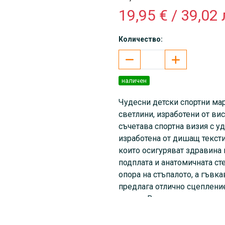
19,95 € / 39,02 
Количество:
наличен
Чудесни детски спортни ма
светлини, изработени от ви
съчетава спортна визия с уд
изработена от дишащ тексти
които осигуряват здравина
подплата и анатомичната ст
опора на стъпалото, а гъвк
предлага отлично сцепление
детето. Велкро закопчалкит
позволяват прецизно регул
училище, игра и ежедневни