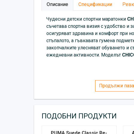
Описание
Спецификации
Рев
Чудесни детски спортни маратонки
CH
съчетава спортна визия с удобство и з
осигуряват здравина и комфорт при но
стъпалото, а гъвкавата гумена подмет
закопчалките улесняват обуването и с
ежедневни активности. Моделът
CHICC
Продължи паза
ПОДОБНИ ПРОДУКТИ
PUMA Suede Classic Re-