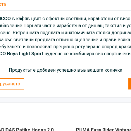
юта
Sport
чудесно се комбинира
панталони.
ICCO
в кафяв цвят с ефектни светлини, изработени от вис
абавление. Горната част е изработена от дишащ текстил и у
сене. Вътрешната подплата и анатомичната стелка допринас
ка със светлини предлага отлично сцепление и прави всяка 
ъбуването и позволяват прецизно регулиране според крака
O Boys Light Sport
чудесно се комбинира със спортни екип
Продуктът е добавен успешно във вашата количка
руването
ADIDAS Patike Hoops 2.0
PUMA Easy Rider Vintage