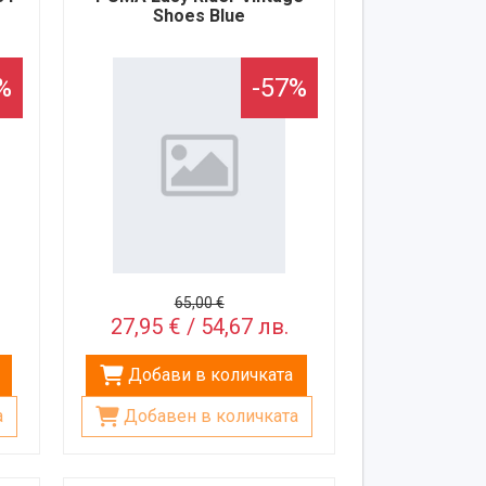
Shoes Blue
%
-57%
65,00 €
27,95 € / 54,67 лв.
Добави в количката
а
Добавен в количката