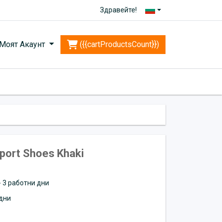
Здравейте!
Моят Акаунт
({{cartProductsCount}})
port Shoes Khaki
 - 3 работни дни
дни