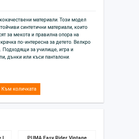
 със спортни екипи, дънки или къси
ококачествени материали. Този модел
стойчиви синтетични материали, които
ят за мекота и правилна опора на
крачка по-интересна за детето. Велкро
. Подходящи за училище, игра и
и, дънки или къси панталони.
Към количката
 I
PUMA Easy Rider Vintage