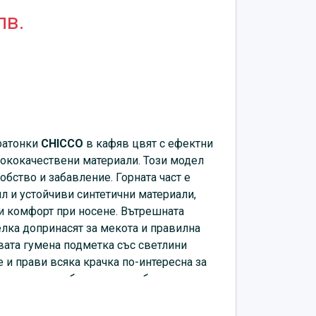
лв.
ратонки
CHICCO
в кафяв цвят с ефектни
сококачествени материали. Този модел
обство и забавление. Горната част е
л и устойчиви синтетични материали,
 и комфорт при носене. Вътрешната
елка допринасят за мекота и правилна
авата гумена подметка със светлини
 и прави всяка крачка по-интересна за
е улесняват обуването и събуването и
иране според крака. Подходящи за
 активности. Моделът
CHICCO Boys Light