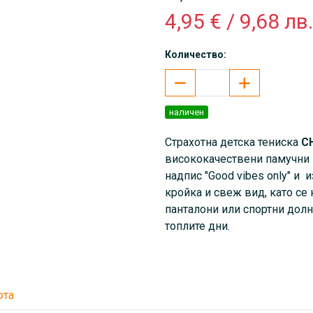
4,95 € / 9,68 лв.
Количество:
наличен
Страхотна детска тениска
C
висококачествени памучни 
надпис
"Good vibes only" и
кройка и свеж вид, като се
панталони или спортни дол
топлите дни.
юта