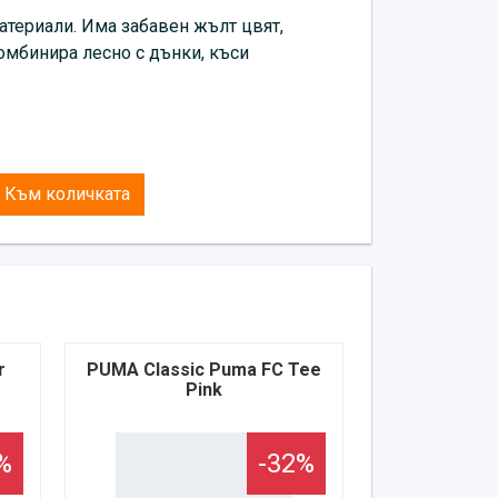
атериали. Има забавен жълт цвят,
комбинира лесно с дънки, къси
Към количката
r
PUMA Classic Puma FC Tee
Pink
%
-32%