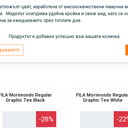
етложълт цвят, изработена от висококачествени памучни м
ие. Моделът осигурява удобна кройка и свеж вид, като се 
на за ежедневието през топлите дни.
Продуктът е добавен успешно във вашата количка
руването
FILA Morimondo Regular
FILA Morimondo Regula
Graphic Tee Black
Graphic Tee White
-28%
-22