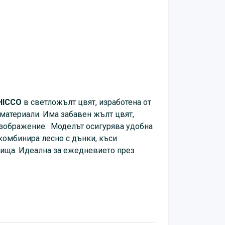
HICCO
в светложълт цвят, изработена от
материали. Има забавен жълт цвят,
 изображение. Моделът осигурява удобна
 комбинира лесно с дънки, къси
нища. Идеална за ежедневието през