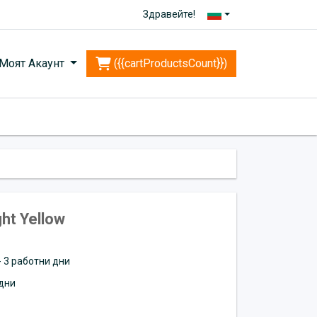
Здравейте!
Моят Акаунт
({{cartProductsCount}})
ht Yellow
 - 3 работни дни
дни