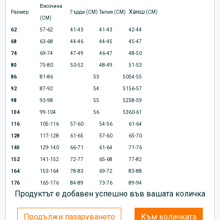
Височина
Ханш
Размер
Гърди (CM)
Талия (CM)
(CM)
(CM)
62
57-62
41-43
41-43
42-44
68
63-68
44-46
44-45
45-47
74
69-74
47-49
46-47
48-50
80
75-80
50-52
48-49
51-53
86
81-86
53
50
54-55
92
87-92
54
51
56-57
98
93-98
55
52
58-59
104
99-104
56
53
60-61
116
105-116
57-60
54-56
61-64
128
117-128
61-65
57-60
65-70
140
129-140
66-71
61-64
71-76
152
141-152
72-77
65-68
77-82
164
153-164
78-83
69-72
83-88
176
165-176
84-89
73-76
89-94
Продуктът е добавен успешно във вашата количка
Продължи пазаруването
Към количката