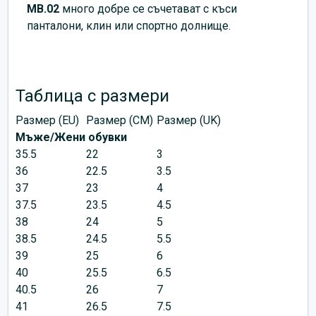
MB.02
много добре се съчетават с къси
панталони, клин или спортно долнище.
Таблица с размери
Размер (EU)
Размер (CM)
Размер (UK)
Мъже/Жени обувки
35.5
22
3
36
22.5
3.5
37
23
4
37.5
23.5
4.5
38
24
5
38.5
24.5
5.5
39
25
6
40
25.5
6.5
40.5
26
7
41
26.5
7.5