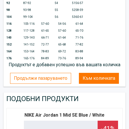
92
87-92
54
51
56-57
98
93-98
55
52
58-59
104
99-104
56
53
60-61
116
105-116
57-60
54-56
61-64
128
117-128
61-65
57-60
65-70
140
129-140
66-71
61-64
71-76
152
141-152
72-77
65-68
77-82
164
153-164
78-83
69-72
83-88
176
165-176
84-89
73-76
89-94
Продуктът е добавен успешно във вашата количка
Продължи пазаруването
Към количката
ПОДОБНИ ПРОДУКТИ
NIKE Air Jordan 1 Mid SE Blue / White
-41%