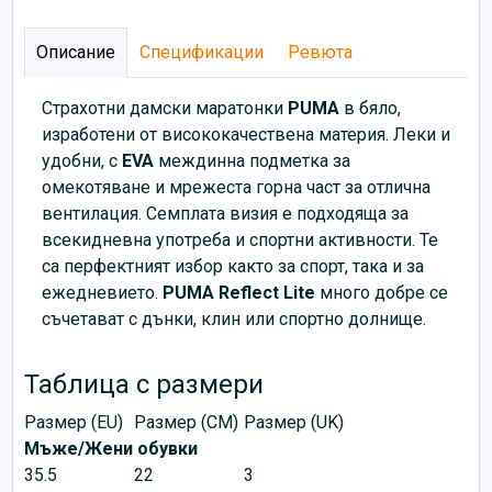
Описание
Спецификации
Ревюта
Страхотни дамски маратонки
PUMA
в бяло,
изработени от висококачествена материя. Леки и
удобни, с
EVA
междинна подметка за
омекотяване и мрежеста горна част за отлична
вентилация. Семплата визия е подходяща за
всекидневна употреба и спортни активности. Те
са перфектният избор както за спорт, така и за
ежедневието.
PUMA Reflect Lite
много добре се
съчетават с дънки, клин или спортно долнище.
Таблица с размери
Размер (EU)
Размер (CM)
Размер (UK)
Мъже/Жени обувки
35.5
22
3