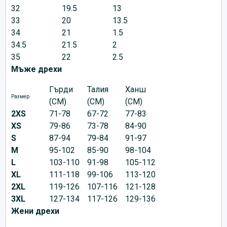
32
19.5
13
33
20
13.5
34
21
1.5
34.5
21.5
2
35
22
2.5
Мъже дрехи
Гърди
Талия
Ханш
Размер
(CM)
(CM)
(CM)
2XS
71-78
67-72
77-83
XS
79-86
73-78
84-90
S
87-94
79-84
91-97
M
95-102
85-90
98-104
L
103-110
91-98
105-112
XL
111-118
99-106
113-120
2XL
119-126
107-116
121-128
3XL
127-134
117-126
129-136
Жени дрехи