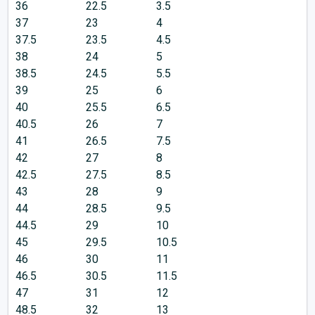
36
22.5
3.5
37
23
4
37.5
23.5
4.5
38
24
5
38.5
24.5
5.5
39
25
6
40
25.5
6.5
40.5
26
7
41
26.5
7.5
42
27
8
42.5
27.5
8.5
43
28
9
44
28.5
9.5
44.5
29
10
45
29.5
10.5
46
30
11
46.5
30.5
11.5
47
31
12
48.5
32
13