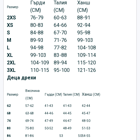
Гърди
Талия
Ханш
Размер
(CM)
(CM)
(CM)
2XS
76-79
60-63
88-91
XS
80-83
64-66
92-94
S
84-88
67-70
95-98
M
89-93
71-76
99-103
L
94-98
77-82
104-108
XL
99-103
83-88
109-114
2XL
104-109
89-94
115-120
3XL
110-115
95-100
121-126
Деца дрехи
Височина
Ханш
Размер
Гърди (CM)
Талия (CM)
(CM)
(CM)
62
57-62
41-43
41-43
42-44
68
63-68
44-46
44-45
45-47
74
69-74
47-49
46-47
48-50
80
75-80
50-52
48-49
51-53
86
81-86
53
50
54-55