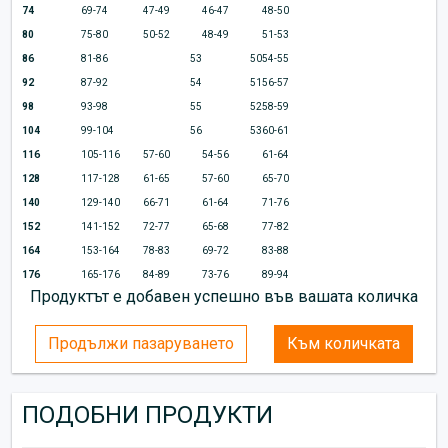
74
69-74
47-49
46-47
48-50
80
75-80
50-52
48-49
51-53
86
81-86
53
50
54-55
92
87-92
54
51
56-57
98
93-98
55
52
58-59
104
99-104
56
53
60-61
116
105-116
57-60
54-56
61-64
128
117-128
61-65
57-60
65-70
140
129-140
66-71
61-64
71-76
152
141-152
72-77
65-68
77-82
164
153-164
78-83
69-72
83-88
176
165-176
84-89
73-76
89-94
Продуктът е добавен успешно във вашата количка
Продължи пазаруването
Към количката
ПОДОБНИ ПРОДУКТИ