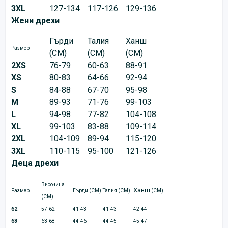
3XL
127-134
117-126
129-136
Жени дрехи
Гърди
Талия
Ханш
Размер
(CM)
(CM)
(CM)
2XS
76-79
60-63
88-91
XS
80-83
64-66
92-94
S
84-88
67-70
95-98
M
89-93
71-76
99-103
L
94-98
77-82
104-108
XL
99-103
83-88
109-114
2XL
104-109
89-94
115-120
3XL
110-115
95-100
121-126
Деца дрехи
Височина
Ханш
Размер
Гърди (CM)
Талия (CM)
(CM)
(CM)
62
57-62
41-43
41-43
42-44
68
63-68
44-46
44-45
45-47