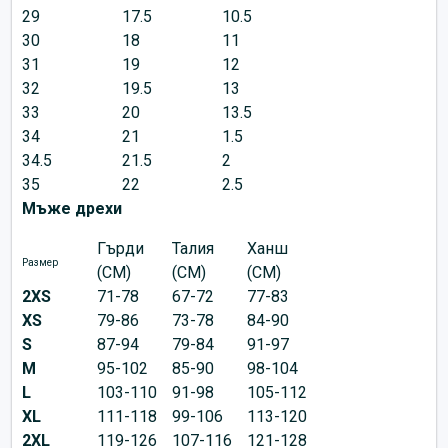
29
17.5
10.5
30
18
11
31
19
12
32
19.5
13
33
20
13.5
34
21
1.5
34.5
21.5
2
35
22
2.5
Мъже дрехи
Гърди
Талия
Ханш
Размер
(CM)
(CM)
(CM)
2XS
71-78
67-72
77-83
XS
79-86
73-78
84-90
S
87-94
79-84
91-97
M
95-102
85-90
98-104
L
103-110
91-98
105-112
XL
111-118
99-106
113-120
2XL
119-126
107-116
121-128