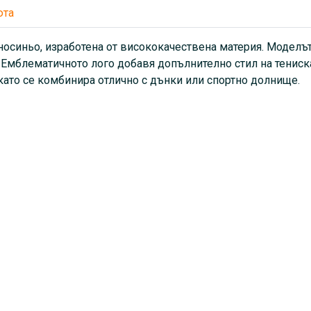
юта
осиньо, изработена от висококачествена материя. Моделът 
Емблематичното лого добавя допълнително стил на тениска
като се комбинира отлично с дънки или спортно долнище.