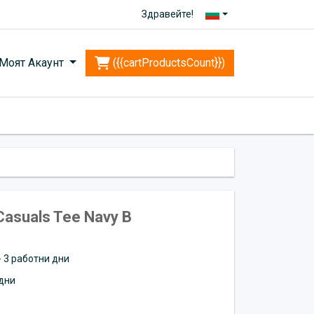
Здравейте!
Моят Акаунт
({{cartProductsCount}})
asuals Tee Navy B
 - 3 работни дни
дни