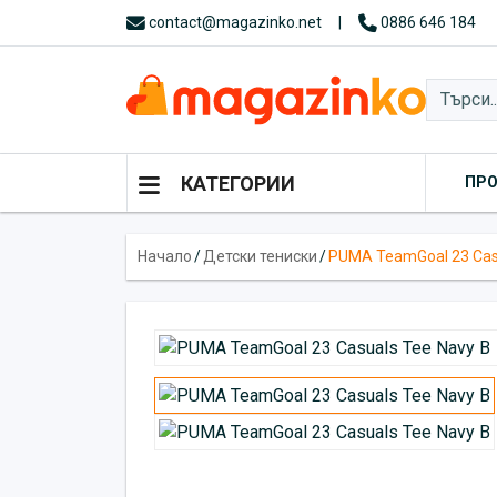
contact@magazinko.net
|
0886 646 184
КАТЕГОРИИ
ПР
Начало
/
Детски тениски
/
PUMA TeamGoal 23 Casu