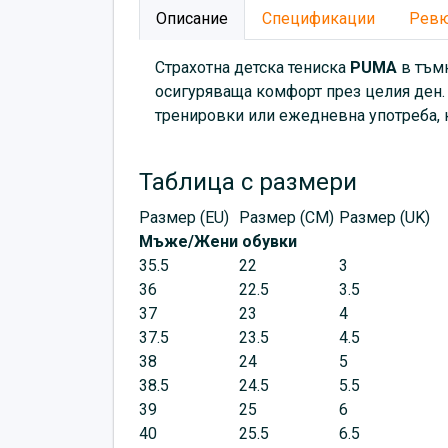
Описание
Спецификации
Рев
Страхотна детска тениска
PUMA
в тъмн
осигуряваща комфорт през целия ден. 
тренировки или ежедневна употреба, 
Таблица с размери
Размер (EU)
Размер (CM)
Размер (UK)
Мъже/Жени обувки
35.5
22
3
36
22.5
3.5
37
23
4
37.5
23.5
4.5
38
24
5
38.5
24.5
5.5
39
25
6
40
25.5
6.5