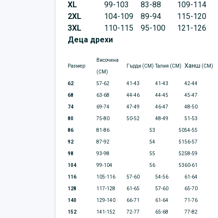
XL
99-103
83-88
109-114
2XL
104-109
89-94
115-120
3XL
110-115
95-100
121-126
Деца дрехи
Височина
Ханш
Размер
Гърди (CM)
Талия (CM)
(CM)
(CM)
62
57-62
41-43
41-43
42-44
68
63-68
44-46
44-45
45-47
74
69-74
47-49
46-47
48-50
80
75-80
50-52
48-49
51-53
86
81-86
53
50
54-55
92
87-92
54
51
56-57
98
93-98
55
52
58-59
104
99-104
56
53
60-61
116
105-116
57-60
54-56
61-64
128
117-128
61-65
57-60
65-70
140
129-140
66-71
61-64
71-76
152
141-152
72-77
65-68
77-82