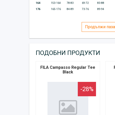
164
153-164
78-83
69-72
83-88
176
165-176
84-89
73-76
89-94
Продължи паза
ПОДОБНИ ПРОДУКТИ
FILA Campasso Regular Tee
Black
-28%