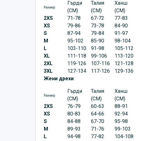
Гърди
Талия
Ханш
Размер
(CM)
(CM)
(CM)
2XS
71-78
67-72
77-83
XS
79-86
73-78
84-90
S
87-94
79-84
91-97
M
95-102
85-90
98-104
L
103-110
91-98
105-112
XL
111-118
99-106
113-120
2XL
119-126
107-116
121-128
3XL
127-134
117-126
129-136
Жени дрехи
Гърди
Талия
Ханш
Размер
(CM)
(CM)
(CM)
2XS
76-79
60-63
88-91
XS
80-83
64-66
92-94
S
84-88
67-70
95-98
M
89-93
71-76
99-103
L
94-98
77-82
104-108