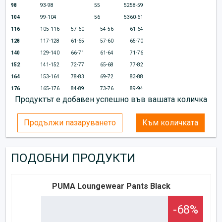
98
93-98
55
52
58-59
104
99-104
56
53
60-61
116
105-116
57-60
54-56
61-64
128
117-128
61-65
57-60
65-70
140
129-140
66-71
61-64
71-76
152
141-152
72-77
65-68
77-82
164
153-164
78-83
69-72
83-88
176
165-176
84-89
73-76
89-94
Продуктът е добавен успешно във вашата количка
Продължи пазаруването
Към количката
ПОДОБНИ ПРОДУКТИ
PUMA Loungewear Pants Black
-68%