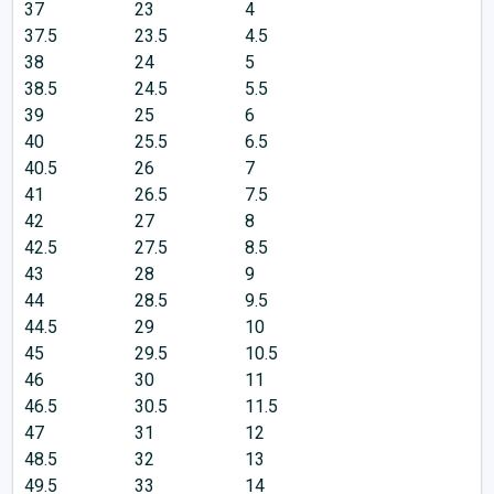
37
23
4
37.5
23.5
4.5
38
24
5
38.5
24.5
5.5
39
25
6
40
25.5
6.5
40.5
26
7
41
26.5
7.5
42
27
8
42.5
27.5
8.5
43
28
9
44
28.5
9.5
44.5
29
10
45
29.5
10.5
46
30
11
46.5
30.5
11.5
47
31
12
48.5
32
13
49.5
33
14