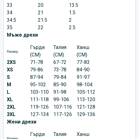
33
20
13.5
34
21
1.5
34.5
21.5
2
35
22
2.5
Мъже дрехи
Гърди
Талия
Ханш
Размер
(CM)
(CM)
(CM)
2XS
71-78
67-72
77-83
XS
79-86
73-78
84-90
S
87-94
79-84
91-97
M
95-102
85-90
98-104
L
103-110
91-98
105-112
XL
111-118
99-106
113-120
2XL
119-126
107-116
121-128
3XL
127-134
117-126
129-136
Жени дрехи
Гърди
Талия
Ханш
Размер