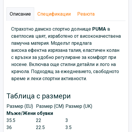
Описание
Спецификации
Ревюта
Страхотно дамско спортно долнище
PUMA
в
светлосив цвят, изработено от висококачествена
памучна материя. Моделът предлага
висока ефектна изрязана талия, еластичен колан
с връзки за удобно регулиране за комфорт при
носене. Включва още стилни детайли и лого на
крачола. Подходящ за ежедневието, свободното
време и леки спортни активности.
Таблица с размери
Размер (EU)
Размер (CM)
Размер (UK)
Мъже/Жени обувки
35.5
22
3
36
22.5
3.5