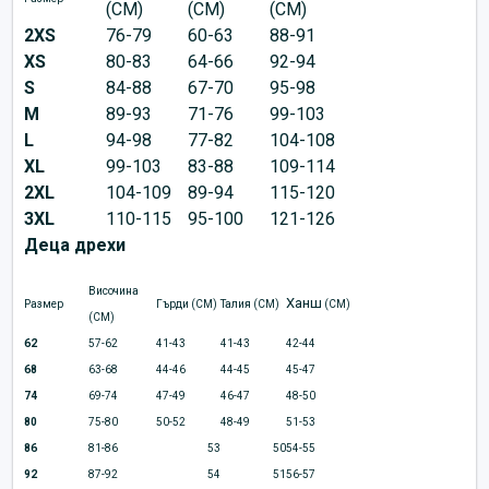
(CM)
(CM)
(CM)
2XS
76-79
60-63
88-91
XS
80-83
64-66
92-94
S
84-88
67-70
95-98
M
89-93
71-76
99-103
L
94-98
77-82
104-108
XL
99-103
83-88
109-114
2XL
104-109
89-94
115-120
3XL
110-115
95-100
121-126
Деца дрехи
Височина
Ханш
Размер
Гърди (CM)
Талия (CM)
(CM)
(CM)
62
57-62
41-43
41-43
42-44
68
63-68
44-46
44-45
45-47
74
69-74
47-49
46-47
48-50
80
75-80
50-52
48-49
51-53
86
81-86
53
50
54-55
92
87-92
54
51
56-57