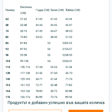
Височина
Ханш
Размер
Гърди (CM)
Талия (CM)
(CM)
(CM)
62
57-62
41-43
41-43
42-44
68
63-68
44-46
44-45
45-47
74
69-74
47-49
46-47
48-50
80
75-80
50-52
48-49
51-53
86
81-86
53
50
54-55
92
87-92
54
51
56-57
98
93-98
55
52
58-59
104
99-104
56
53
60-61
116
105-116
57-60
54-56
61-64
128
117-128
61-65
57-60
65-70
140
129-140
66-71
61-64
71-76
152
141-152
72-77
65-68
77-82
164
153-164
78-83
69-72
83-88
176
165-176
84-89
73-76
89-94
Продуктът е добавен успешно във вашата количка