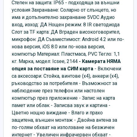
Степен на защита: IP65 - подходяща за външни
условия Захранване: Соларно от слънцето, но
има и допълнително захранване 5VDC Аудио
вход, изход: ДА Нощен режим: 8 IR светодиода
Слот за TF карта: ДА Вграден високоговорител,
микрофон: ДА Съвместимост: Android 4.2 или по-
нова версия, iOS 8.0 или по-нова версия,
компютър Материал: Пластмаса, PVC Тегло: 1,1
кг. Марка, модел: Icsee, 2144
- Камерата НЯМА
опция за поставяне на СИМ карта
- Включени
са аксесоари: Стойка, винтове (x4), анкери (x4),
ръководство за потребителя - Възможност за
наблюдение през телефон или настолен
компютър през приложение - Запис на карта
памет или облак - Записва звук и картина -
Цветно нощно виждане - Влаго и прахо
защитена, външен монтаж - Двойна антена за
по-голям обхват на използване на безжичен
интернет - Увеличен инфрачервен обхват -