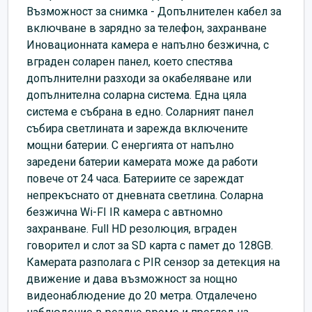
Възможност за снимка - Допълнителен кабел за
включване в зарядно за телефон, захранване
Иновационната камера е напълно безжична, с
вграден соларен панел, което спестява
допълнителни разходи за окабеляване или
допълнителна соларна система. Една цяла
система е събрана в едно. Соларният панел
събира светлината и зарежда включените
мощни батерии. С енергията от напълно
заредени батерии камерата може да работи
повече от 24 часа. Батериите се зареждат
непрекъснато от дневната светлина. Соларна
безжична Wi-FI IR камера с автномно
захранване. Full HD резолюция, вграден
говорител и слот за SD карта с памет до 128GB.
Камерата разполага с PIR сензор за детекция на
движение и дава възможност за нощно
видеонаблюдение до 20 метра. Отдалечено