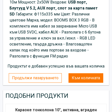
10м Мощност: 2x50W Входове:
USB порт,
Блутууд V 5.2, AUX порт, слот за карта памет
SD
Габарити: Ф115х335 мм Цвят: Различни
цветове Марка, модел: BOOMS BOX 3 RGB - В
комплекта има кабел за захранване Micro USB
към USB 5VDC, кабел AUX - Разполага с 6 бутона
за управление и ключ за вкл./изкл. - RGB LED
осветление, твърда дръжка - Влагозащотен
капак под който има портове за входове -
Разполага с функция FM радио
Продуктът е добавен успешно във вашата количка
Продължи пазаруването
Към количката
ПОДОБНИ ПРОДУКТИ
Караоке тонколона 10", активна, вграден