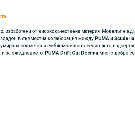
юта
о, изработени от висококачествена материя. Моделът е вд
 Създаден в съвместна колаборация между
PUMA и Scuderia
гумирана подметка и емблематичното Ferrari лого подчерта
а и за ежедневието.
PUMA Drift Cat Decima
много добре се 