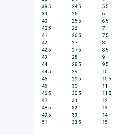
38.5
24.5
5.5
39
25
6
40
25.5
6.5
40.5
26
7
41
26.5
7.5
42
27
8
42.5
27.5
8.5
43
28
9
44
28.5
9.5
44.5
29
10
45
29.5
10.5
46
30
11
46.5
30.5
11.5
47
31
12
48.5
32
13
49.5
33
14
51
33.5
15