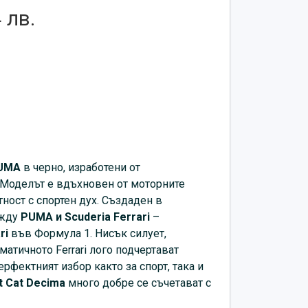
 лв.
UMA
в черно, изработени от
 Моделът е вдъхновен от моторните
тност с спортен дух. Създаден в
ежду
PUMA и Scuderia Ferrari
–
ri
във Формула 1. Нисък силует,
атичното Ferrari лого подчертават
рфектният избор както за спорт, така и
t Cat Decima
много добре се съчетават с
лнище.