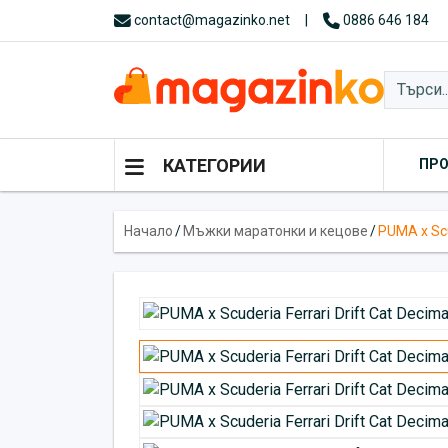
contact@magazinko.net
|
0886 646 184
КАТЕГОРИИ
ПР
Начало
/
Мъжки маратонки и кецове
/
PUMA x Scu