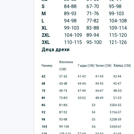
S
84-88
67-70
95-98
M
89-93
71-76
99-103
L
94-98
77-82
104-108
XL
99-103
83-88
109-114
2XL
104-109
89-94
115-120
3XL
110-115
95-100
121-126
Деца дрехи
Височина
Ханш
Размер
Гърди (CM)
Талия (CM)
(CM)
(CM)
62
57-62
41-43
41-43
42-44
68
63-68
44-46
44-45
45-47
74
69-74
47-49
46-47
48-50
80
75-80
50-52
48-49
51-53
86
81-86
53
50
54-55
92
87-92
54
51
56-57
98
93-98
55
52
58-59
104
99-104
56
53
60-61
116
105-116
57-60
54-56
61-64