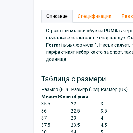
Описание
Спецификации
Рев
Страхотни мъжки обувки
PUMA
в черн
съчетава елегантност с спортен дух.
Ferrari
във Формула 1. Нисък силует, 
перфектният избор както за спорт, так
долнище.
Таблица с размери
Размер (EU)
Размер (CM)
Размер (UK)
Мъже/Жени обувки
35.5
22
3
36
22.5
3.5
37
23
4
37.5
23.5
4.5
38
24
5