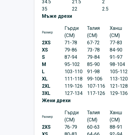
34.5
21.5
2
35
22
2.5
Мъже дрехи
Гърди
Талия
Ханш
Размер
(CM)
(CM)
(CM)
2XS
71-78
67-72
77-83
XS
79-86
73-78
84-90
S
87-94
79-84
91-97
M
95-102
85-90
98-104
L
103-110
91-98
105-112
XL
111-118
99-106
113-120
2XL
119-126
107-116
121-128
3XL
127-134
117-126
129-136
Жени дрехи
Гърди
Талия
Ханш
Размер
(CM)
(CM)
(CM)
2XS
76-79
60-63
88-91
XS
80-83
64-66
92-94