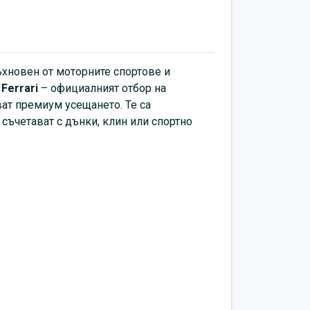
ъхновен от моторните спортове и
 Ferrari
– официалният отбор на
ват премиум усещането. Те са
съчетават с дънки, клин или спортно