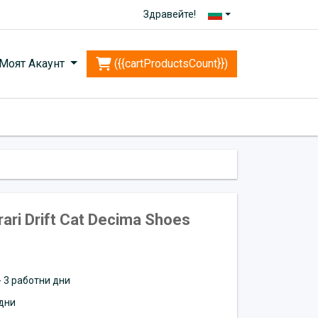
Здравейте!
Моят Акаунт
({{cartProductsCount}})
ari Drift Cat Decima Shoes
 - 3 работни дни
дни