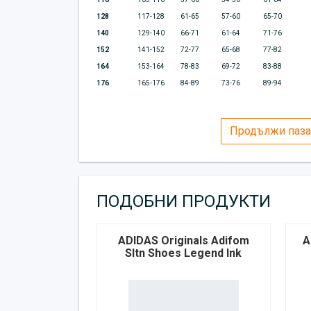
128
117-128
61-65
57-60
65-70
140
129-140
66-71
61-64
71-76
152
141-152
72-77
65-68
77-82
164
153-164
78-83
69-72
83-88
176
165-176
84-89
73-76
89-94
Продължи паза
ПОДОБНИ ПРОДУКТИ
ADIDAS Originals Adifom
A
Sltn Shoes Legend Ink