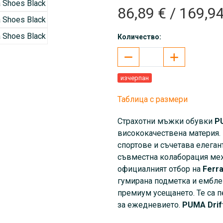
86,89 € / 169,94
Количество:
изчерпан
Таблица с размери
Страхотни мъжки обувки
P
висококачествена материя.
спортове и съчетава елеган
съвместна колаборация м
официалният отбор на
Ferra
гумирана подметка и емблем
премиум усещането. Те са пе
за ежедневието.
PUMA Drif
дънки, клин или спортно до