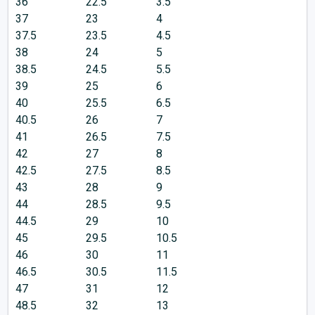
36
22.5
3.5
37
23
4
37.5
23.5
4.5
38
24
5
38.5
24.5
5.5
39
25
6
40
25.5
6.5
40.5
26
7
41
26.5
7.5
42
27
8
42.5
27.5
8.5
43
28
9
44
28.5
9.5
44.5
29
10
45
29.5
10.5
46
30
11
46.5
30.5
11.5
47
31
12
48.5
32
13