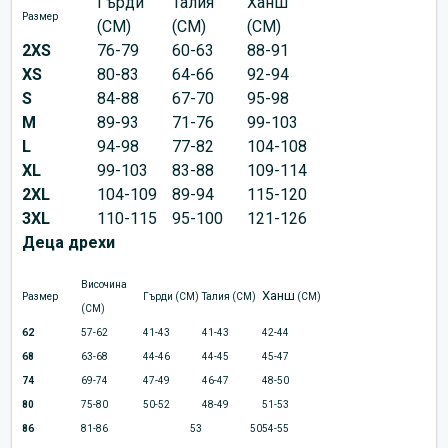
Гърди
Талия
Ханш
Размер
(CM)
(CM)
(CM)
2XS
76-79
60-63
88-91
XS
80-83
64-66
92-94
S
84-88
67-70
95-98
M
89-93
71-76
99-103
L
94-98
77-82
104-108
XL
99-103
83-88
109-114
2XL
104-109
89-94
115-120
3XL
110-115
95-100
121-126
Деца дрехи
Височина
Ханш
Размер
Гърди (CM)
Талия (CM)
(CM)
(CM)
62
57-62
41-43
41-43
42-44
68
63-68
44-46
44-45
45-47
74
69-74
47-49
46-47
48-50
80
75-80
50-52
48-49
51-53
86
81-86
53
50
54-55