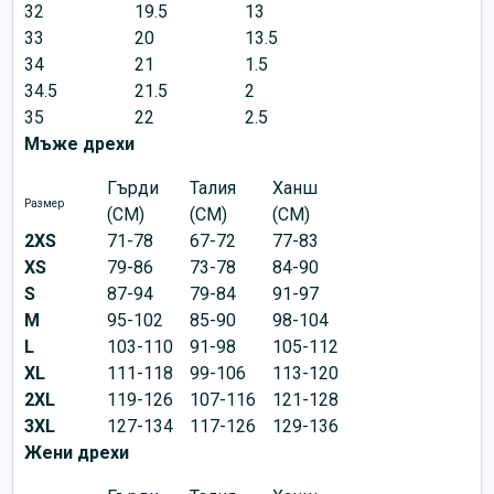
32
19.5
13
33
20
13.5
34
21
1.5
34.5
21.5
2
35
22
2.5
Мъже дрехи
Гърди
Талия
Ханш
Размер
(CM)
(CM)
(CM)
2XS
71-78
67-72
77-83
XS
79-86
73-78
84-90
S
87-94
79-84
91-97
M
95-102
85-90
98-104
L
103-110
91-98
105-112
XL
111-118
99-106
113-120
2XL
119-126
107-116
121-128
3XL
127-134
117-126
129-136
Жени дрехи