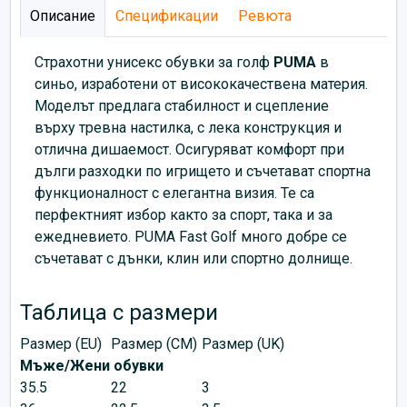
Описание
Спецификации
Ревюта
Страхотни унисекс обувки за голф
PUMA
в
синьо, изработени от висококачествена материя.
Моделът предлага стабилност и сцепление
върху тревна настилка, с лека конструкция и
отлична дишаемост. Осигуряват комфорт при
дълги разходки по игрището и съчетават спортна
функционалност с елегантна визия. Те са
перфектният избор както за спорт, така и за
ежедневието.
PUMA Fast Golf много добре се
съчетават с дънки, клин или спортно долнище.
Таблица с размери
Размер (EU)
Размер (CM)
Размер (UK)
Мъже/Жени обувки
35.5
22
3