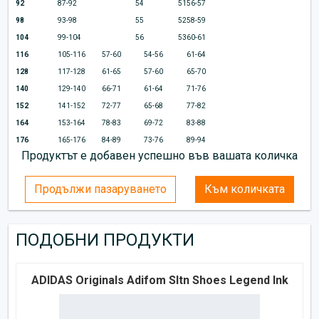
92
87-92
54
51
56-57
98
93-98
55
52
58-59
104
99-104
56
53
60-61
116
105-116
57-60
54-56
61-64
128
117-128
61-65
57-60
65-70
140
129-140
66-71
61-64
71-76
152
141-152
72-77
65-68
77-82
164
153-164
78-83
69-72
83-88
176
165-176
84-89
73-76
89-94
Продуктът е добавен успешно във вашата количка
Продължи пазаруването
Към количката
ПОДОБНИ ПРОДУКТИ
ADIDAS Originals Adifom Sltn Shoes Legend Ink