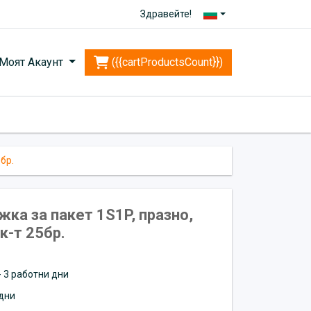
Здравейте!
Моят Акаунт
({{cartProductsCount}})
бр.
ка за пакет 1S1P, празно,
к-т 25бр.
 - 3 работни дни
дни