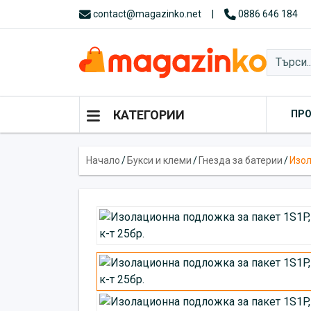
contact@magazinko.net
|
0886 646 184
КАТЕГОРИИ
ПР
Начало
/
Букси и клеми
/
Гнезда за батерии
/
Изол