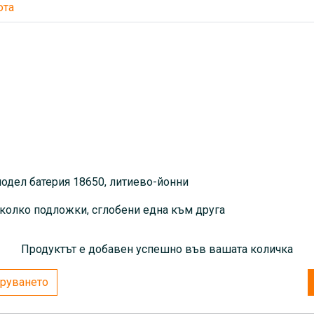
юта
- За направа на пакет са н
една към друга
модел батерия 18650, литиево-йонни
няколко подложки, сглобени една към друга
Продуктът е добавен успешно във вашата количка
руването