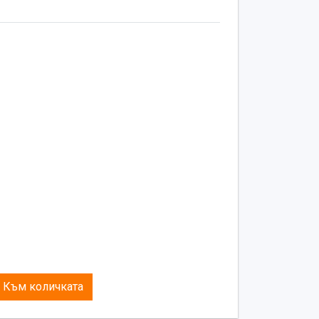
ужни поне няколко подложки, сглобени
Към количката